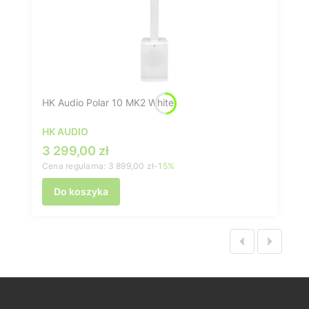
HK Audio Polar 10 MK2 White
HK AUDIO
Cena promocyjna
3 299,00 zł
Cena regularna:
3 899,00 zł
-15%
Do koszyka