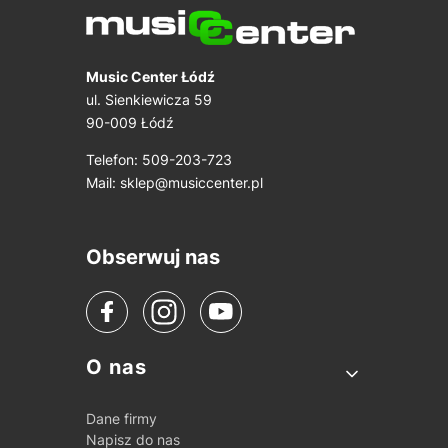
Music Center Łódź
ul. Sienkiewicza 59
90-009 Łódź
Telefon: 509-203-723
Mail:
sklep@musiccenter.pl
Obserwuj nas
Linki w stopce
O nas
Dane firmy
Napisz do nas