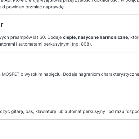
aki powinien brzmieć naprawdę.
r
owych preampów lat 60. Dodaje
ciepłe, nasycone harmoniczne
, któ
torami i automatami perkusyjnymi (np. 808).
m MOSFET o wysokim napięciu. Dodaje nagraniom charakterystycznego
zyć gitarę, bas, klawiaturę lub automat perkusyjny i od razu rozp