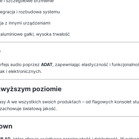
te i szczegółowe brzmienie
tegracja i rozbudowa systemu
ja z innymi urządzeniami
luminiowe gałki, wysoka trwałość
y
rfejs audio poprzez
ADAT
, zapewniając elastyczność i funkcjonaln
k i elektronicznych.
ajwyższym poziomie
asy A we wszystkich swoich produktach – od flagowych konsolet st
 zachowuje światową jakość.
rown
dB AD
, które oferują wyjątkową przejrzystość i dokładność. W poł