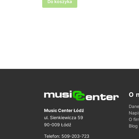
Do koszyka
Lin
O 
Dane
Music Center Łódź
Napi
ul. Sienkiewicza 59
O fir
90-009 Łódź
Blog
Telefon: 509-203-723