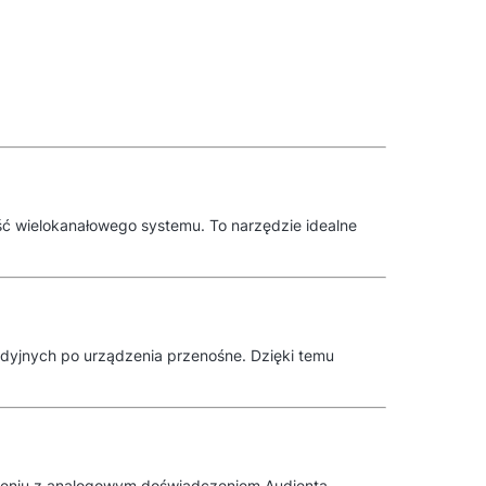
ość wielokanałowego systemu. To narzędzie idealne
udyjnych po urządzenia przenośne. Dzięki temu
ączeniu z analogowym doświadczeniem Audienta