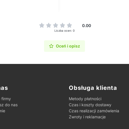
0.00
Liczba ocen: 0
Oceń i opisz
ki w stopce
nas
Obsługa klienta
 firmy
Metody płatności
sz do nas
Czas i koszty dostawy
mie
Czas realizacji zamówienia
Zwroty i reklamacje