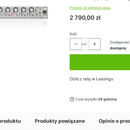
Przejdź do pełnego opisu
Cena
2 790,00 zł
Ilość
Dostępność
szt.
dostępny
Oblicz ratę w Leasingu
Czas wysyłki:
24 godziny
produktu
Produkty powiązane
Opinie o pro