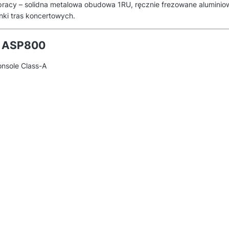
pracy – solidna metalowa obudowa 1RU, ręcznie frezowane aluminiow
nki tras koncertowych.
t ASP800
nsole Class-A