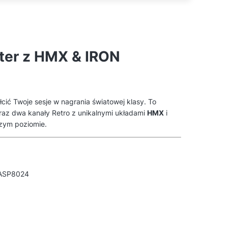
ter z HMX & IRON
ić Twoje sesje w nagrania światowej klasy. To
 oraz dwa kanały Retro z unikalnymi układami
HMX
i
szym poziomie.
 ASP8024