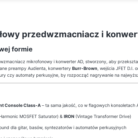
łowy przedwzmacniacz i konwer
wej formie
wzmacniacz mikrofonowy i konwerter AD, stworzony, aby przekształc
owane preampy Audienta, konwertery
Burr-Brown
, wejścia JFET D.I.
atury czy automaty perkusyjne, by rozpocząć nagrywanie na najwyż
nt Console Class-A
– ta sama jakość, co w flagowych konsoletach
Harmonic MOSFET Saturator) &
IRON
(Vintage Transformer Drive)
ound dla gitar, basów, syntezatorów i automatów perkusyjnych