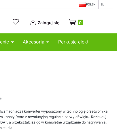
POLSKI
ZŁ
Produkty w koszyku: 0. Zobacz
Zaloguj się
enie
Akcesoria
Perkusje elektroniczne
0)
dwzmacniacz i konwerter wyposażony w technologię przetwornika
wa kanały Retro z rewolucyjną regulacją barwy dźwięku. Rozbuduj
 ADAT, a przekształcisz go w kompletne urządzanie do nagrywania,
 studia.