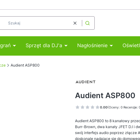
Wyczyść
Szukaj
agrań
Sprzęt dla DJ'a
Nagłośnienie
Oświetl
cze
Audient ASP800
Audient ASP800
0.00
(Oceny: 0 Recenzje: 
Audient ASP800 to 8 kanałowy prze
Burr-Brown, dwa kanały JFET D.I i d
swój interfejs audio poprzez złącze
doskonale nadające się do domowego