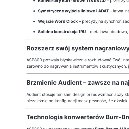
Konwertery Burr-Brown 118 dB AD
– przejrzys
Symetryczne wyjścia liniowe
i
ADAT
– łatwa in
Wejście Word Clock
– precyzyjna synchronizac
Solidna konstrukcja 1RU
– metalowa obudowa, a
Rozszerz swój system nagraniow
ASP800 pozwala błyskawicznie rozbudować Twój inte
zarówno do nagrywania instrumentów akustycznych, ja
Brzmienie Audient – zawsze na n
Audient stosuje ten sam design przedwzmacniaczy kl
niezależnie od konfiguracji masz pewność, że dźwięk
Technologia konwerterów Burr-B
ASP800 wyposażono w konwertery
Burr-Brown 118 