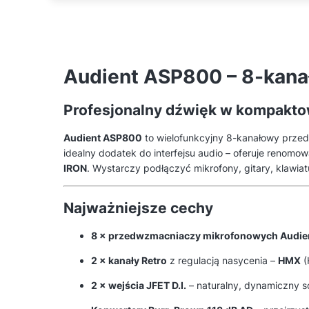
Audient ASP800 – 8-kana
Profesjonalny dźwięk w kompakto
Audient ASP800
to wielofunkcyjny 8-kanałowy przed
idealny dodatek do interfejsu audio – oferuje renom
IRON
. Wystarczy podłączyć mikrofony, gitary, klawi
Najważniejsze cechy
8 × przedwzmacniaczy mikrofonowych Audie
2 × kanały Retro
z regulacją nasycenia –
HMX
(
2 × wejścia JFET D.I.
– naturalny, dynamiczny s