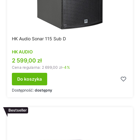
HK Audio Sonar 115 Sub D
HK AUDIO
Cena promocyjna
2 599,00 zł
Cena regularna:
2 699,00 zł
-4%
Do koszyka
Dostępność:
dostępny
Bestseller