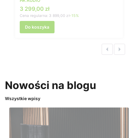
HK AUDIO
Cena promocyjna
3 299,00 zł
Cena regularna:
3 899,00 zł
-15%
Do koszyka
Nowości na blogu
Wszystkie wpisy