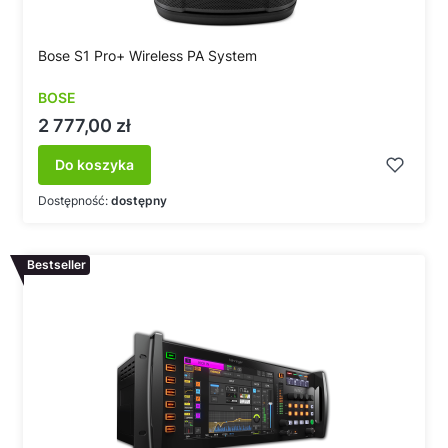
Bose S1 Pro+ Wireless PA System
BOSE
Cena
2 777,00 zł
Do koszyka
Dostępność:
dostępny
Bestseller