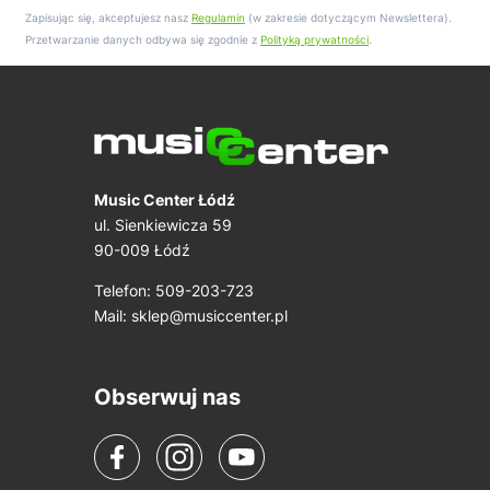
Zapisując się, akceptujesz nasz
Regulamin
(w zakresie dotyczącym Newslettera).
Przetwarzanie danych odbywa się zgodnie z
Polityką prywatności
.
Music Center Łódź
ul. Sienkiewicza 59
90-009 Łódź
Telefon: 509-203-723
Mail:
sklep@musiccenter.pl
Obserwuj nas