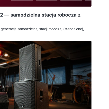
 — samodzielna stacja robocza z
eneracja samodzielnej stacji roboczej (standalone),
tem produkcji MPC w formacie klawiszowym. To nie
 do podpinania pod laptopa — to niezależny komputer
ocesorem, 7-calowym ekranem dotykowym i 37
niżej tłumaczę, co realnie zmienia generacja G2 i dla
ększy sens.