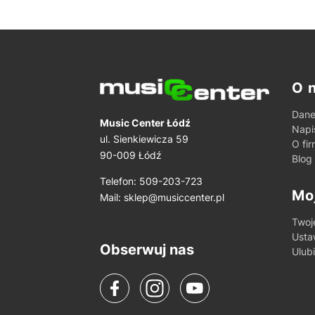
Lin
O 
Dane
Music Center Łódź
Napi
ul. Sienkiewicza 59
O fir
90-009 Łódź
Blog
Telefon: 509-203-723
Mo
Mail:
sklep@musiccenter.pl
Twoj
Usta
Obserwuj nas
Ulub