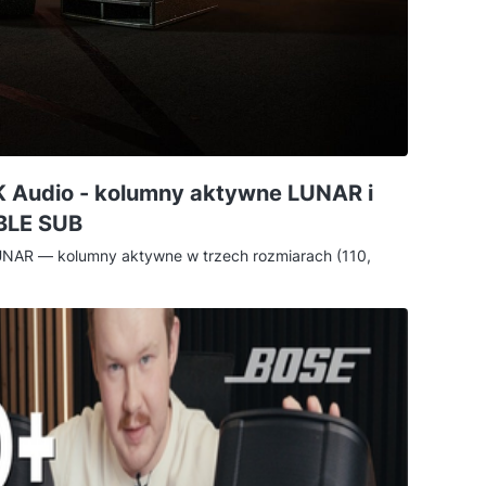
K Audio - kolumny aktywne LUNAR i
BLE SUB
UNAR — kolumny aktywne w trzech rozmiarach (110,
wane subwoofery PORTABLE SUB (115 A i 118 A).
.1, który zagra na weselu, evencie firmowym i
z dopasowywaniem sprzętu. Poniżej tłumaczę, czym
estaw ma realny sens dla Twojego grania.