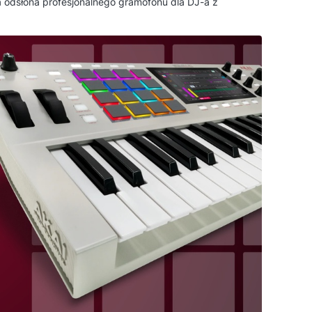
odsłona profesjonalnego gramofonu dla DJ-a z
-drive), zbudowanego z myślą o scenie, nie o salonie.
ocnym silnikiem o momencie 2,5 kg/cm i pitchem do
a kogo ten gramofon ma sens i gdzie naprawdę