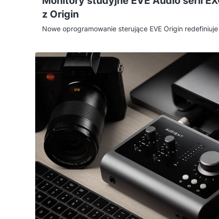
Monitory studyjne EVE Audio serii EX
z Origin
Nowe oprogramowanie sterujące EVE Origin redefiniuj
odsłuchem w profesjonalnym i domowym studiu nagrań
bezprecedensowy dostęp do zasobów procesora DSP. 
systemy Windows oraz macOS pozwala z poziomu pulp
zaawansowaną korekcję, filtry akustyczne oraz opóźni
Z tego artykułu dowiesz się, jak nowa platforma integ
monitorów serii EXO i jak ułatwia codzienną pracę nad