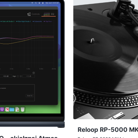
zmiany barwy. Poniżej tłumacz
lawiatura realnie oferuje, co
Artist czy Artist Pro — wybrać
 rozmiarów wybrać.
Reloop RP-5000 MK