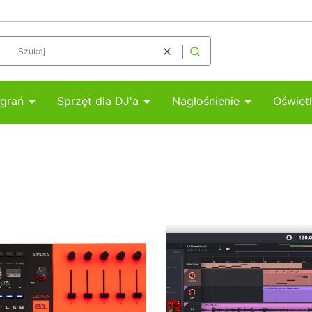
Wyczyść
Szukaj
agrań
Sprzęt dla DJ'a
Nagłośnienie
Oświetl