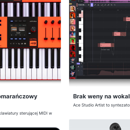
pomarańczowy
Brak weny na wokal
Ace Studio Artist to synteza
licencją wieczystą (Lifetime),
klawiatury sterującej MIDI w
nut — bez wokalisty, bez ses
klawiszowej. Uczciwie: pod
generator głosu z ekspresją 
wy mk3 — zmienia się