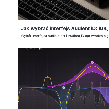
Jak wybrać interfejs Audient iD: iD4
Wybór interfejsu audio z serii Audient iD sprowadza się
nagrywasz naraz i jak rozbudowany masz setup. iD4 
wejścia dla solisty, iD14 MkII to uniwersalna stacja dl
iD24 to serce większego studia z pełną integracją spr
tłumaczę, na co realnie zwrócić uwagę i który model p
— wszystkie trzy dzielą ten sam, konsolowy rodowód 
Audient.