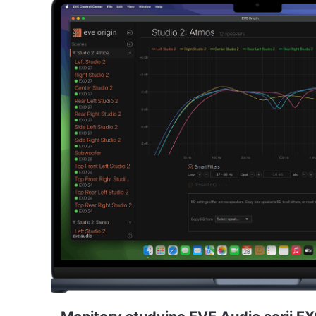
kolorystyka, nie specyfikacja. Poniżej tłumaczę, co ta k
dostajesz w pakiecie oprogramowania i który z dwóch