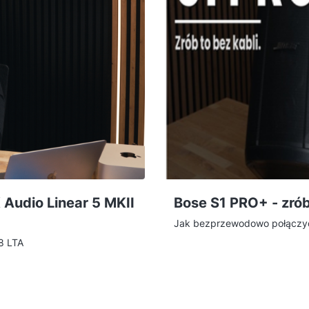
 Audio Linear 5 MKII
Bose S1 PRO+ - zrób 
Jak bezprzewodowo połączyć
8 LTA