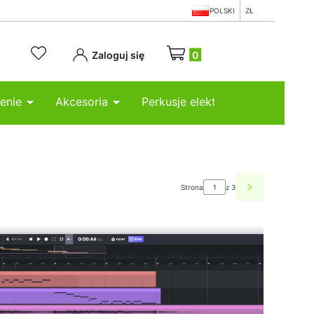
POLSKI
ZŁ
Produkty w koszyku: 0. Zobacz
Zaloguj się
enie
Akcesoria
Perkusje elektroniczne
Strona
z 3
Następne wpi