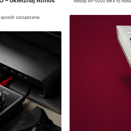
O – okiełznaj Atmos
Reloop RP-5000 MK4 to nowa 
napędem bezpośrednim (direct
To ciężki, stabilny czołg z m
e sposób zarządzania
+/-50%. Poniżej tłumaczę, dl
, dając użytkownikom
pokazuje pazur.
Ta darmowa aplikacja na
itu komputera kontrolować
enia podłączonych głośników.
ruje się z ekosystemem
 miksem.