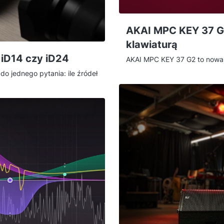
AKAI MPC KEY 37 G2
klawiaturą
, iD14 czy iD24
AKAI MPC KEY 37 G2 to nowa g
która zamyka legendarny sys
 do jednego pytania: ile źródeł
jest okrojony kontroler MIDI
MkII to kompaktowe dwa
muzyczny z 8-rdzeniowym pr
a duetu z opcją rozbudowy, a
klawiszami z Aftertouchem. Po
zętu zewnętrznego. Poniżej
kogo ten instrument ma najwi
asuje do Twojego scenariusza
brytyjskich preampów