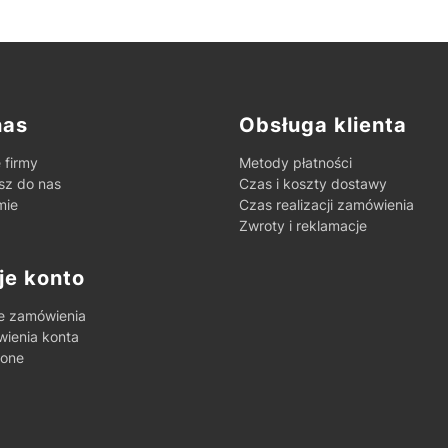
ki w stopce
nas
Obsługa klienta
 firmy
Metody płatności
sz do nas
Czas i koszty dostawy
mie
Czas realizacji zamówienia
Zwroty i reklamacje
je konto
e zamówienia
wienia konta
ione