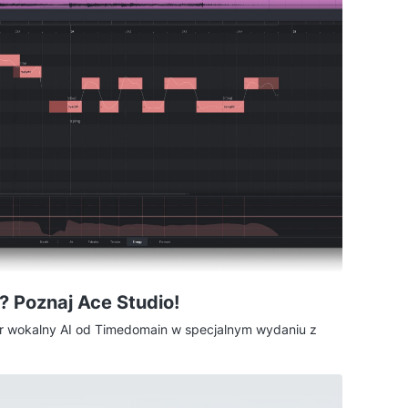
? Poznaj Ace Studio!
tor wokalny AI od Timedomain w specjalnym wydaniu z
 który generuje realistyczne partie wokalne z tekstu i
ji nagraniowej, bez czekania na wenę. To chmurowy
żywego człowieka, a nie mechaniczna wtyczka do