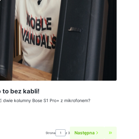
to bez kabli!
 dwie kolumny Bose S1 Pro+ z mikrofonem?
Następna
Strona
z 3
Przejdź do os