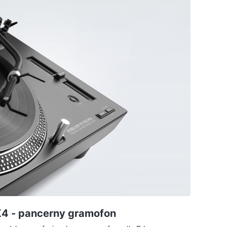
ę, jak to działa w praktyce i którą z dwóch licencji —
.
4 - pancerny gramofon