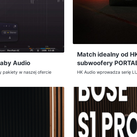
Match idealny od H
Baby Audio
subwoofery PORTA
y pakiety w naszej ofercie
HK Audio wprowadza serię L
lection 5 to analogowy
112 i 115 XA) — oraz dedyko
a, a Baby Audio Essentials
Razem tworzą gotowy system 2
, czym każdy z nich naprawdę
koncercie bez kombinowania 
ko narzędzia do różnych
te paczki się różnią i który z