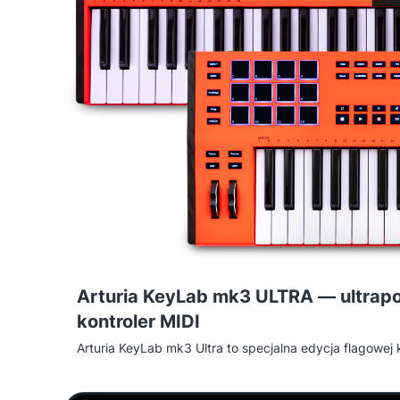
Arturia KeyLab mk3 ULTRA — ultra
kontroler MIDI
Arturia KeyLab mk3 Ultra to specjalna edycja flagowej 
wykończeniu ultra orange, dostępna w wersji 49- i 61-
obudową to dokładnie ten sam kontroler co standardo