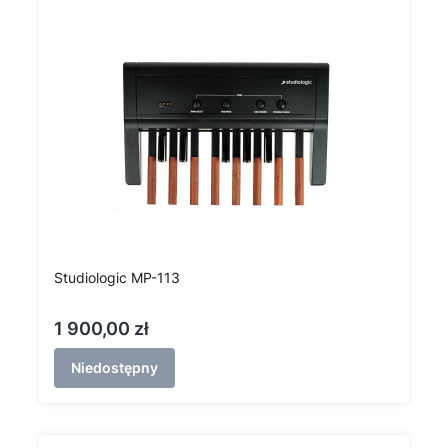
Studiologic MP-113
Cena
1 900,00 zł
Niedostępny