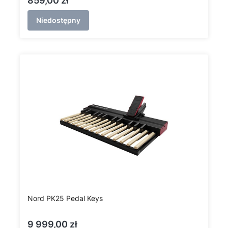
859,00 zł
Niedostępny
Nord PK25 Pedal Keys
Cena
9 999,00 zł