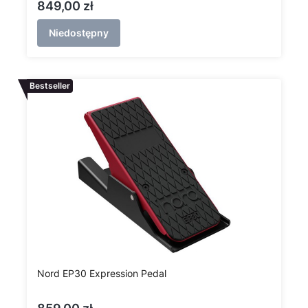
Cena
849,00 zł
Niedostępny
Bestseller
Nord EP30 Expression Pedal
Cena