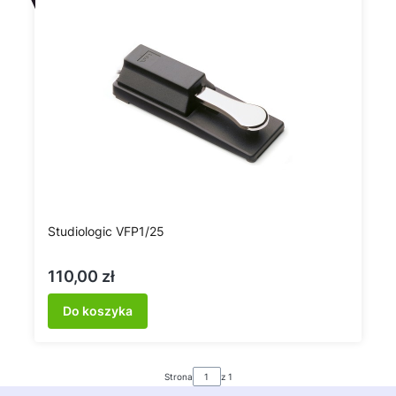
Studiologic VFP1/25
Cena
110,00 zł
Do koszyka
Strona
z 1