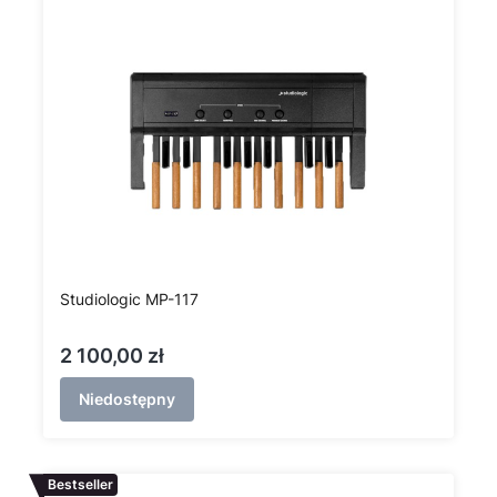
Studiologic MP-117
Cena
2 100,00 zł
Niedostępny
Bestseller