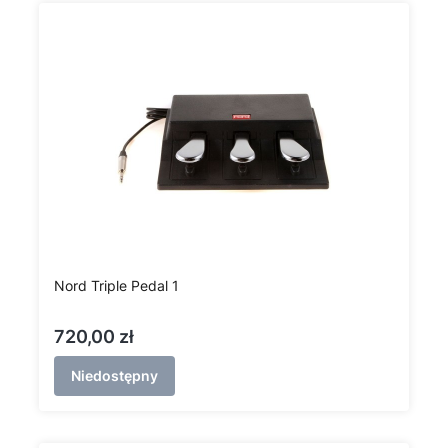
Nord Triple Pedal 1
Cena
720,00 zł
Niedostępny