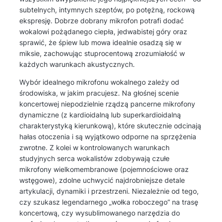
subtelnych, intymnych szeptów, po potężną, rockową
ekspresję. Dobrze dobrany mikrofon potrafi dodać
wokalowi pożądanego ciepła, jedwabistej góry oraz
sprawić, że śpiew lub mowa idealnie osadzą się w
miksie, zachowując stuprocentową zrozumiałość w
każdych warunkach akustycznych.
Wybór idealnego mikrofonu wokalnego zależy od
środowiska, w jakim pracujesz. Na głośnej scenie
koncertowej niepodzielnie rządzą pancerne mikrofony
dynamiczne (z kardioidalną lub superkardioidalną
charakterystyką kierunkową), które skutecznie odcinają
hałas otoczenia i są wyjątkowo odporne na sprzężenia
zwrotne. Z kolei w kontrolowanych warunkach
studyjnych serca wokalistów zdobywają czułe
mikrofony wielkomembranowe (pojemnościowe oraz
wstęgowe), zdolne uchwycić najdrobniejsze detale
artykulacji, dynamiki i przestrzeni. Niezależnie od tego,
czy szukasz legendarnego „wołka roboczego” na trasę
koncertową, czy wysublimowanego narzędzia do