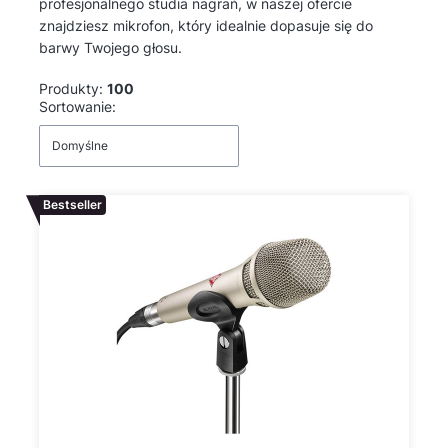
profesjonalnego studia nagrań, w naszej ofercie
znajdziesz mikrofon, który idealnie dopasuje się do
barwy Twojego głosu.
Produkty:
100
Lista produktów
Sortowanie:
Domyślne
Bestseller