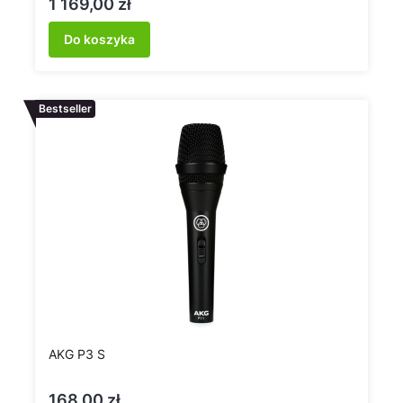
Cena
1 169,00 zł
Do koszyka
Bestseller
AKG P3 S
Cena
168,00 zł