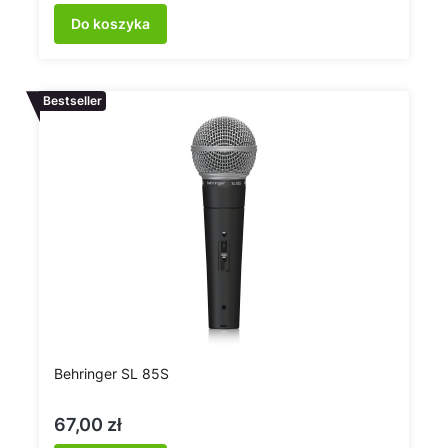
Do koszyka
Bestseller
Behringer SL 85S
Cena
67,00 zł