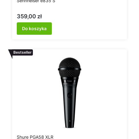
Sennheiser e835 S
Cena
359,00 zł
Do koszyka
Bestseller
Shure PGA58 XLR