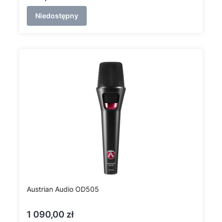
Niedostępny
Austrian Audio OD505
Cena
1 090,00 zł