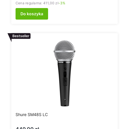
Cena regularna:
411,00 zł
-3%
Do koszyka
Bestseller
Shure SM48S LC
Cena