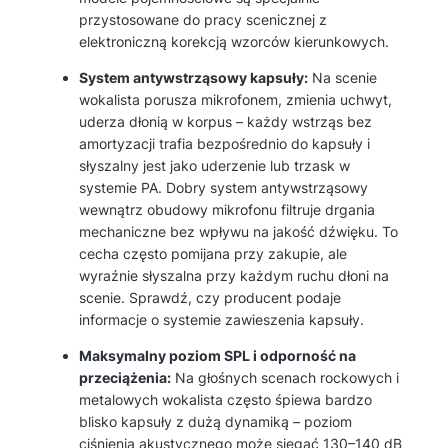
przystosowane do pracy scenicznej z
elektroniczną korekcją wzorców kierunkowych.
System antywstrząsowy kapsuły:
Na scenie
wokalista porusza mikrofonem, zmienia uchwyt,
uderza dłonią w korpus – każdy wstrząs bez
amortyzacji trafia bezpośrednio do kapsuły i
słyszalny jest jako uderzenie lub trzask w
systemie PA. Dobry system antywstrząsowy
wewnątrz obudowy mikrofonu filtruje drgania
mechaniczne bez wpływu na jakość dźwięku. To
cecha często pomijana przy zakupie, ale
wyraźnie słyszalna przy każdym ruchu dłoni na
scenie. Sprawdź, czy producent podaje
informacje o systemie zawieszenia kapsuły.
Maksymalny poziom SPL i odporność na
przeciążenia:
Na głośnych scenach rockowych i
metalowych wokalista często śpiewa bardzo
blisko kapsuły z dużą dynamiką – poziom
ciśnienia akustycznego może sięgać 130–140 dB