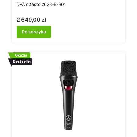
DPA d:facto 2028-B-B01
Cena
2 649,00 zł
Do koszyka
Okazja
Bestseller