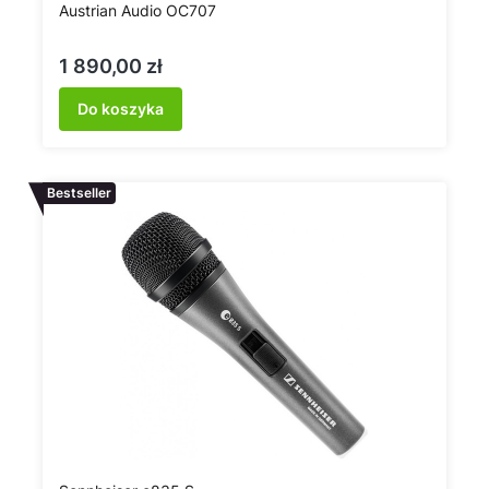
Austrian Audio OC707
Cena
1 890,00 zł
Do koszyka
Bestseller