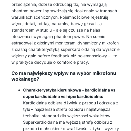
przeciążenia, dobrze odrzucają tło, nie wymagają
phantom power i sprawdzają się doskonale w trudnych
warunkach scenicznych. Pojemnościowe rejestrują
więcej detali, oddają naturalną barwę głosu i są
standardem w studiu – ale są czulsze na hałas
otoczenia i wymagają phantom power. Na scenie
estradowej z głośnymi monitorami dynamiczny mikrofon
z ciasną charakterystyką superkardioidalną da wyraźnie
większy gain before feedback niż pojemnościowy – i to
w praktyce decyduje o komforcie pracy.
Co ma największy wpływ na wybór mikrofonu
wokalnego?
Charakterystyka kierunkowa – kardioidalna vs
superkardioidalna vs hiperkardioidalna:
Kardioidalna odbiera dźwięk z przodu i odrzuca z
tyłu – najszersza strefa odbioru i najłatwiejsza
technika, standard dla większości wokalistów.
Superkardioidalna ma węższą strefę odbioru z
przodu i małe okienko wrażliwości z tyłu – wyższy