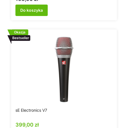
Do koszyka
Okazja
Bestseller
sE Electronics V7
Cena promocyjna
399,00 zł