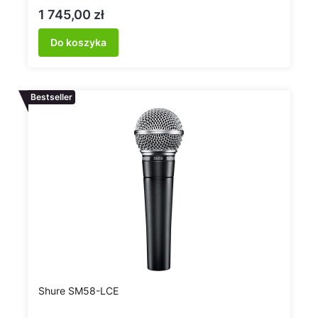
Cena
1 745,00 zł
Do koszyka
Bestseller
Shure SM58-LCE