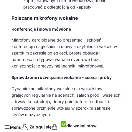
zaprojektowanym filtrem HP lub świadomie
pracować z odległością od kapsuły.
Polecane mikrofony wokalne
Konferencje i słowo mówione
Mikrofony kardioidalne do prezentacji, szkoleń,
konferencji i nagłośnienia mowy – czytelność wokalu w
szerokim zakresie odległości, prosta obsługa i
odporność na typowe warunki eventowe bez
konieczności precyzyjnej techniki mikrofonowej.
Sprawdzone rozwiązania wokalne – scena i próby
Dynamiczne mikrofony wokalne dla wokalistów
grających regularnie na scenach, salach prób i weselach
– trwała konstrukcja, dobry gain before feedback i
sprawdzone brzmienie wokalu w szerokim zakresie
stylów muzycznych.
Profesjonalne rozwiązania dla wokalistów
Produkty w koszyku: 0. Zobacz szczegół
Zaloguj się
Menu