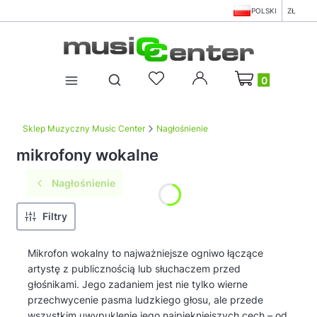
POLSKI
ZŁ
Produkty w koszy
Otwórz wyszukiwarkę
Sklep Muzyczny Music Center
Nagłośnienie
mikrofony wokalne
Nagłośnienie
Filtry
Mikrofon wokalny to najważniejsze ogniwo łączące
artystę z publicznością lub słuchaczem przed
głośnikami. Jego zadaniem jest nie tylko wierne
przechwycenie pasma ludzkiego głosu, ale przede
wszystkim uwypuklenie jego najpiękniejszych cech – od