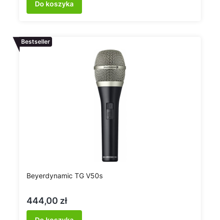
Do koszyka
Bestseller
Beyerdynamic TG V50s
Cena
444,00 zł
Do koszyka