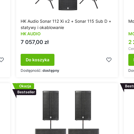
HK Audio Sonar 112 Xi x2 + Sonar 115 Sub D +
Mo
statywy i okablowanie
HK AUDIO
M
Cena
C
7 057,00 zł
2 
Cen
Do koszyka
Dostępność:
dostępny
Do
Okazja
Bests
Bestseller