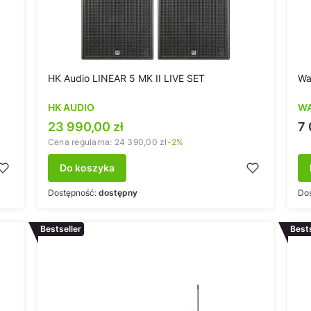
HK Audio LINEAR 5 MK II LIVE SET
Wa
HK AUDIO
W
Cena promocyjna
C
23 990,00 zł
7 
Cena regularna:
24 390,00 zł
-2%
Do koszyka
Dostępność:
dostępny
Do
Bestseller
Bests