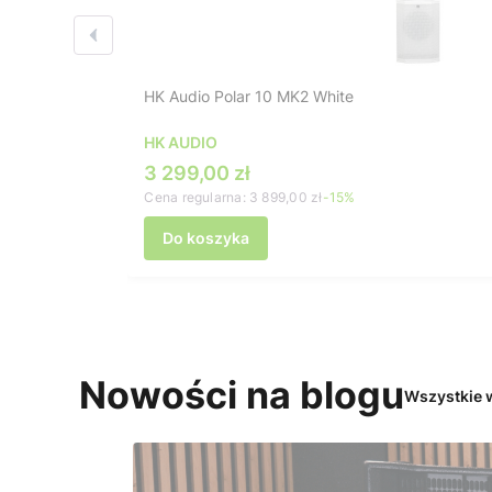
HK Audio Polar 10 MK2 White
HK AUDIO
Cena promocyjna
3 299,00 zł
Cena regularna:
3 899,00 zł
-15%
Do koszyka
Nowości na blogu
Wszystkie 