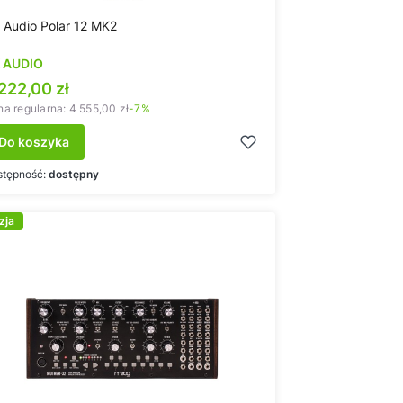
 Audio Polar 12 MK2
 AUDIO
ena promocyjna
222,00 zł
a regularna:
4 555,00 zł
-7%
Do koszyka
stępność:
dostępny
zja