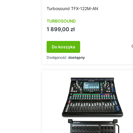
Turbosound TFX-122M-AN
TURBOSOUND
Cena
1 899,00 zł
Do koszyka
Dostępność:
dostępny