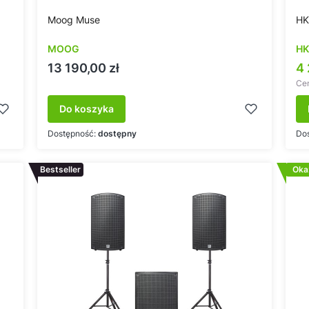
Moog Muse
HK
MOOG
HK
Cena
C
13 190,00 zł
4 
Cen
Do koszyka
Dostępność:
dostępny
Do
Bestseller
Oka