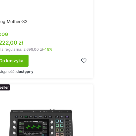
og Mother-32
OOG
ena promocyjna
222,00 zł
a regularna:
2 699,00 zł
-18%
Do koszyka
stępność:
dostępny
eller