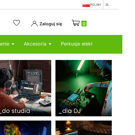
POLSKI
ZŁ
Produkty w koszyku: 0. Zobacz
Zaloguj się
enie
Akcesoria
Perkusje elektroniczne