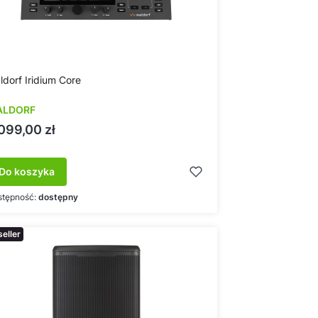
ldorf Iridium Core
ALDORF
ena
099,00 zł
Do koszyka
stępność:
dostępny
eller