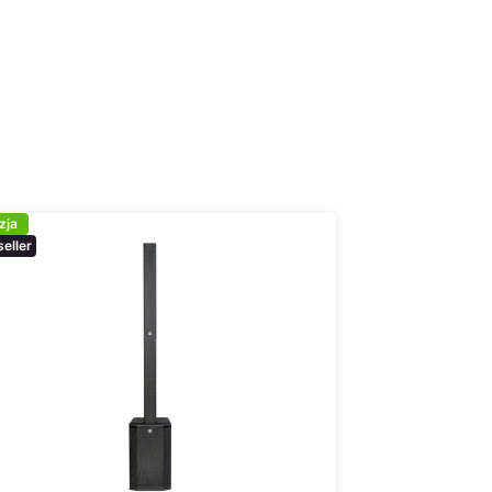
zja
eller