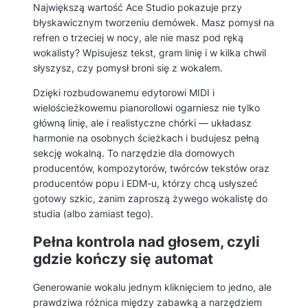
Największą wartość Ace Studio pokazuje przy
błyskawicznym tworzeniu demówek. Masz pomysł na
refren o trzeciej w nocy, ale nie masz pod ręką
wokalisty? Wpisujesz tekst, gram linię i w kilka chwil
słyszysz, czy pomysł broni się z wokalem.
Dzięki rozbudowanemu edytorowi MIDI i
wielościeżkowemu pianorollowi ogarniesz nie tylko
główną linię, ale i realistyczne chórki — układasz
harmonie na osobnych ścieżkach i budujesz pełną
sekcję wokalną. To narzędzie dla domowych
producentów, kompozytorów, twórców tekstów oraz
producentów popu i EDM-u, którzy chcą usłyszeć
gotowy szkic, zanim zaproszą żywego wokalistę do
studia (albo zamiast tego).
Pełna kontrola nad głosem, czyli
gdzie kończy się automat
Generowanie wokalu jednym kliknięciem to jedno, ale
prawdziwa różnica między zabawką a narzędziem