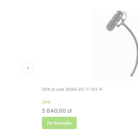
DPA d:vote 4099-DC-1-101-P
DPA
Cena
5 840,00 zł
Do koszyka