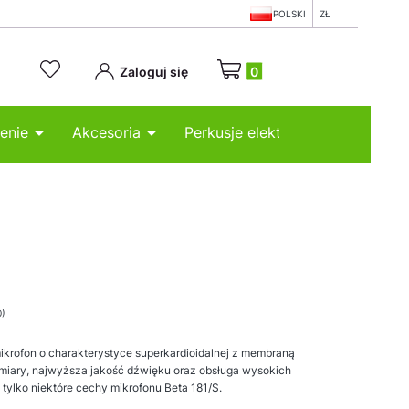
POLSKI
ZŁ
Produkty w koszyku: 0. Zobacz
Zaloguj się
enie
Akcesoria
Perkusje elektroniczne
0)
ikrofon o charakterystyce superkardioidalnej z membraną
iary, najwyższa jakość dźwięku oraz obsługa wysokich
tylko niektóre cechy mikrofonu Beta 181/S.