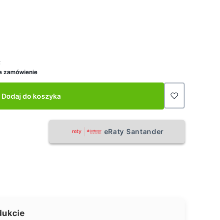
:
a zamówienie
Dodaj do koszyka
eRaty Santander
dukcie