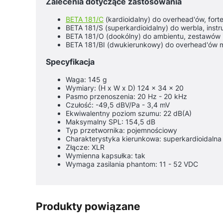
Zalecenia dotyczące zastosowania
BETA 181/C
(kardioidalny) do overhead'ów, fort
BETA 181/S (superkardioidalny) do werbla, ins
BETA 181/O (dookólny) do ambientu, zestawów
BETA 181/BI (dwukierunkowy) do overhead'ów mo
Specyfikacja
Waga: 145 g
Wymiary: (H x W x D) 124 x 34 x 20
Pasmo przenoszenia: 20 Hz - 20 kHz
Czułość: -49,5 dBV/Pa - 3,4 mV
Ekwiwalentny poziom szumu: 22 dB(A)
Maksymalny SPL: 154,5 dB
Typ przetwornika: pojemnościowy
Charakterystyka kierunkowa: superkardioidalna
Złącze: XLR
Wymienna kapsułka: tak
Wymaga zasilania phantom: 11 - 52 VDC
Produkty powiązane