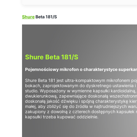
Shure
Beta 181/S
Shure Beta 181/S
Pojemnościowy mikrofon o charakterystyce superkar
Shure Beta 181 jest ultra-kompaktowym mikrofonem 
bokach, zaprojektowanym do dyskretnego ustawienia i ko
studio. Wyposażony w wymienne kapsułki kardioidalną, 
dwukierunkową, zapewniające doskonałą wszechstron
doskonałą jakość dźwięku i spójną charakterystykę ki
małej, aby zbliżyć się do źródła w najtrudniejszych war
zakupiony z dowolną z czterech dostępnych kapsułek
kapsułki trzeba kupować oddzielnie.