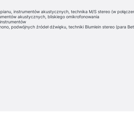
epianu, instrumentów akustycznych, technika M/S stereo (w połączen
trumentów akustycznych, bliskiego omikrofonowania
 instrumentów
no, podwójnych źródeł dźwięku, techniki Blumlein stereo (para Bet