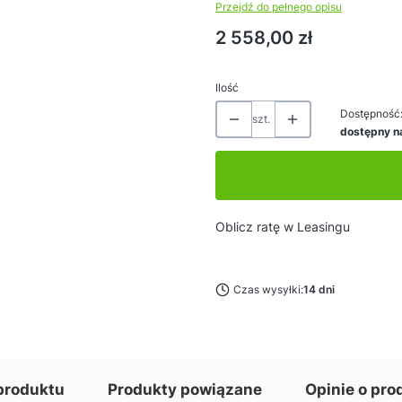
Przejdź do pełnego opisu
Cena
2 558,00 zł
Ilość
Dostępność
szt.
dostępny n
Oblicz ratę w Leasingu
Czas wysyłki:
14 dni
produktu
Produkty powiązane
Opinie o pro