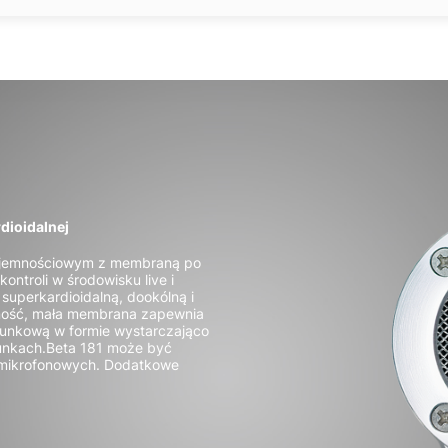
dioidalnej
pojemnościowym z membraną po
ntroli w środowisku live i
superkardioidalną, dookólną i
ność, mała membrana zapewnia
erunkową w formie wystarczająco
unkach.
Beta 181 może być
 mikrofonowych. Dodatkowe