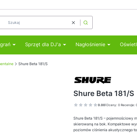
Wyczyść
Szukaj
agrań
Sprzęt dla DJ'a
Nagłośnienie
Oświetl
mentalne
Shure Beta 181/S
Shure Beta 181/S
0.00
(Oceny: 0 Recenzje: 
Shure Beta 181/S – pojemnościowy m
skierowaną na bok. Kompaktowe wym
poziomów ciśnienia akustycznego to 