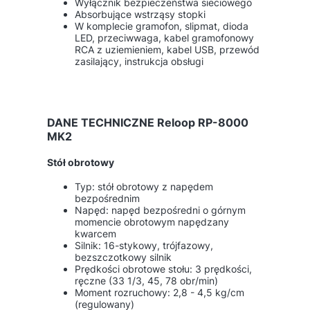
Wyłącznik bezpieczeństwa sieciowego
Absorbujące wstrząsy stopki
W komplecie gramofon, slipmat, dioda
LED, przeciwwaga, kabel gramofonowy
RCA z uziemieniem, kabel USB, przewód
zasilający, instrukcja obsługi
DANE TECHNICZNE Reloop RP-8000
MK2
Stół obrotowy
Typ: stół obrotowy z napędem
bezpośrednim
Napęd: napęd bezpośredni o górnym
momencie obrotowym napędzany
kwarcem
Silnik: 16-stykowy, trójfazowy,
bezszczotkowy silnik
Prędkości obrotowe stołu: 3 prędkości,
ręczne (33 1/3, 45, 78 obr/min)
Moment rozruchowy: 2,8 - 4,5 kg/cm
(regulowany)