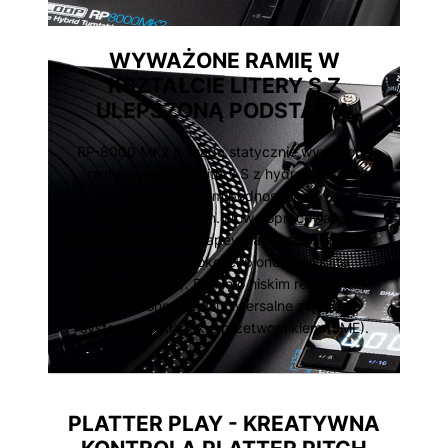
WYWAŻONE RAMIĘ W
KSZTAŁCIE LITERY S Z
ULEPSZONĄ PODSTAWĄ
RP-8000 MK2 posiada statycznie wyważone
ramię w kształcie litery S z hydraulicznym
mechanizmem podnoszenia i
antypoślizgowym. Nowo opracowana
podstawa ramienia zapewnia lepszą stabilność
i regulację wysokości/pionowego kąta
śledzenia (VTA). Ramię o niskim rezonansie
wyposażone jest w uniwersalne złącze do
systemów wkładek z przetwornikiem (SME).
PLATTER PLAY - KREATYWNA