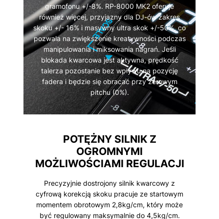
gramofonu +/-8%. RP-8000 MK2 oferuje
również więcej, przyjazny dla DJ-ów zakres
skoku +/- 16% i masywny ultra skok +/-50%, co
pozwala na zwiększenie kreatywności podczas
manipulowania i miksowania nagrań. Jeśli
blokada kwarcowa jest aktywna, prędkość
talerza pozostanie bez wpływu na pozycję
fadera i będzie się obracać przy zerowym
pitchu (0%).
POTĘŻNY SILNIK Z
OGROMNYMI
MOŻLIWOŚCIAMI REGULACJI
Precyzyjnie dostrojony silnik kwarcowy z
cyfrową korekcją skoku pracuje ze startowym
momentem obrotowym 2,8kg/cm, który może
być regulowany maksymalnie do 4,5kg/cm.