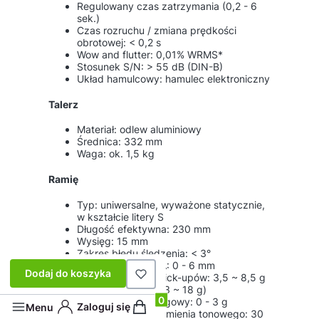
Regulowany czas zatrzymania (0,2 - 6
sek.)
Czas rozruchu / zmiana prędkości
obrotowej: < 0,2 s
Wow and flutter: 0,01% WRMS*
Stosunek S/N: > 55 dB (DIN-B)
Układ hamulcowy: hamulec elektroniczny
Talerz
Materiał: odlew aluminiowy
Średnica: 332 mm
Waga: ok. 1,5 kg
Ramię
Typ: uniwersalne, wyważone statycznie,
w kształcie litery S
Długość efektywna: 230 mm
Wysięg: 15 mm
Zakres błędu śledzenia: < 3°
Zakres nastaw VTA: 0 - 6 mm
Dodaj do koszyka
Ciężar użytkowy pick-upów: 3,5 ~ 8,5 g
(w tym headshell 13 ~ 18 g)
Zakres anty-skatingowy: 0 - 3 g
Produkty w koszyku: 0. Zobacz szczeg
Zaloguj się
Menu
Efektywna masa ramienia tonowego: 30