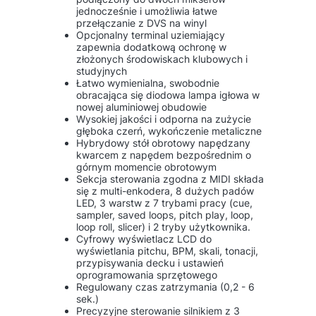
jednocześnie i umożliwia łatwe
przełączanie z DVS na winyl
Opcjonalny terminal uziemiający
zapewnia dodatkową ochronę w
złożonych środowiskach klubowych i
studyjnych
Łatwo wymienialna, swobodnie
obracająca się diodowa lampa igłowa w
nowej aluminiowej obudowie
Wysokiej jakości i odporna na zużycie
głęboka czerń, wykończenie metaliczne
Hybrydowy stół obrotowy napędzany
kwarcem z napędem bezpośrednim o
górnym momencie obrotowym
Sekcja sterowania zgodna z MIDI składa
się z multi-enkodera, 8 dużych padów
LED, 3 warstw z 7 trybami pracy (cue,
sampler, saved loops, pitch play, loop,
loop roll, slicer) i 2 tryby użytkownika.
Cyfrowy wyświetlacz LCD do
wyświetlania pitchu, BPM, skali, tonacji,
przypisywania decku i ustawień
oprogramowania sprzętowego
Regulowany czas zatrzymania (0,2 - 6
sek.)
Precyzyjne sterowanie silnikiem z 3