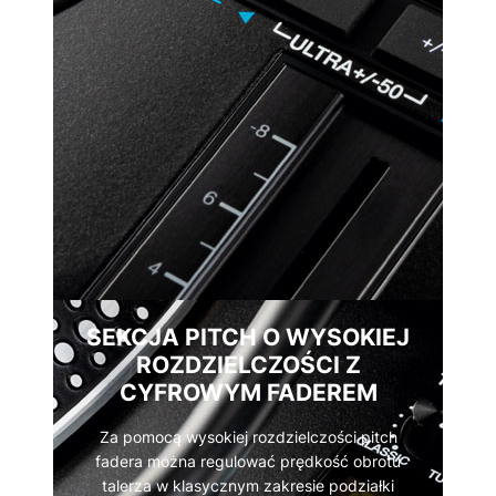
SEKCJA PITCH O WYSOKIEJ
ROZDZIELCZOŚCI Z
CYFROWYM FADEREM
Za pomocą wysokiej rozdzielczości pitch
fadera można regulować prędkość obrotu
talerza w klasycznym zakresie podziałki