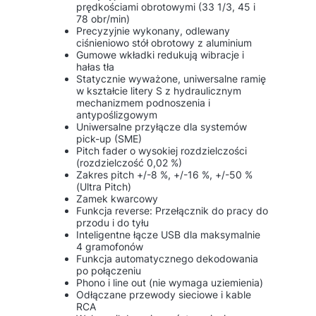
prędkościami obrotowymi (33 1/3, 45 i
78 obr/min)
Precyzyjnie wykonany, odlewany
ciśnieniowo stół obrotowy z aluminium
Gumowe wkładki redukują wibracje i
hałas tła
Statycznie wyważone, uniwersalne ramię
w kształcie litery S z hydraulicznym
mechanizmem podnoszenia i
antypoślizgowym
Uniwersalne przyłącze dla systemów
pick-up (SME)
Pitch fader o wysokiej rozdzielczości
(rozdzielczość 0,02 %)
Zakres pitch +/-8 %, +/-16 %, +/-50 %
(Ultra Pitch)
Zamek kwarcowy
Funkcja reverse: Przełącznik do pracy do
przodu i do tyłu
Inteligentne łącze USB dla maksymalnie
4 gramofonów
Funkcja automatycznego dekodowania
po połączeniu
Phono i line out (nie wymaga uziemienia)
Odłączane przewody sieciowe i kable
RCA