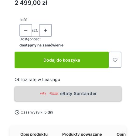
Cena
2 499,00 zł
Ilość
szt.
Dostępność:
dostępny na zamówienie
Dodaj do koszyka
Oblicz ratę w Leasingu
eRaty Santander
Czas wysyłki:
5 dni
Opis produktu
Produkty powiązane
Opinie o 