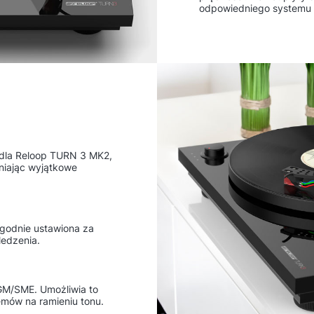
odpowiedniego systemu 
 dla Reloop TURN 3 MK2,
niając wyjątkowe
godnie ustawiona za
ledzenia.
GM/SME. Umożliwia to
emów na ramieniu tonu.