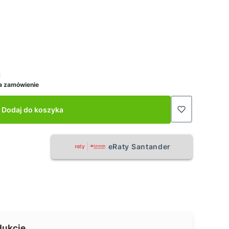
:
a zamówienie
Dodaj do koszyka
eRaty Santander
dukcie