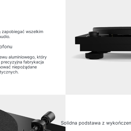
ą zapobiegać wszelkim
audio.
ofonu
ewu aluminiowego, który
i precyzyjna fabrykacja
nować niepożądane
stycznych.
Solidna podstawa z wykończe