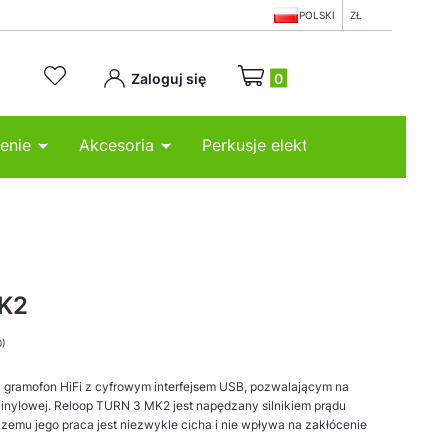
POLSKI
ZŁ
Produkty w koszyku: 0. Zobacz
Zaloguj się
enie
Akcesoria
Perkusje elektroniczne
MK2
0)
 gramofon HiFi z cyfrowym interfejsem USB, pozwalającym na
 vinylowej. Reloop TURN 3 MK2 jest napędzany silnikiem prądu
 czemu jego praca jest niezwykle cicha i nie wpływa na zakłócenie