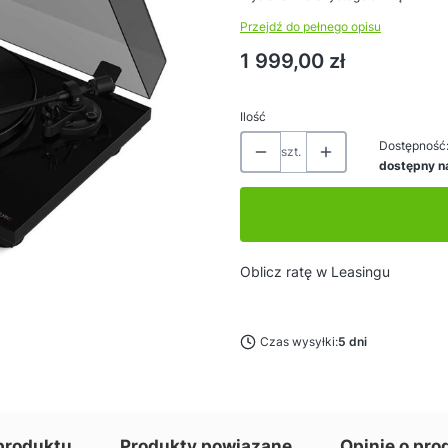
Przejdź do pełnego opisu
Cena
1 999,00 zł
Ilość
Dostępność
szt.
dostępny n
Oblicz ratę w Leasingu
Czas wysyłki:
5 dni
produktu
Produkty powiązane
Opinie o pro