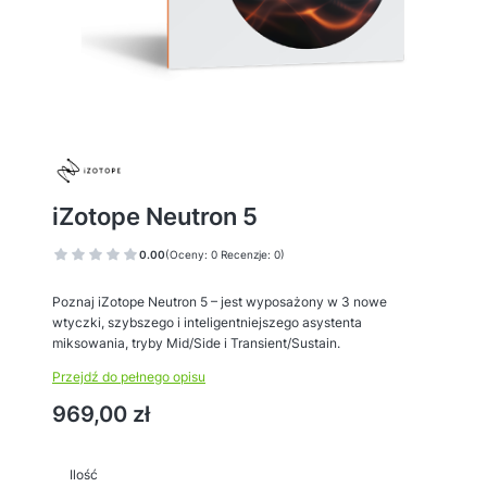
iZotope Neutron 5
0.00
(Oceny: 0 Recenzje: 0)
Poznaj iZotope Neutron 5 – jest wyposażony w 3 nowe
wtyczki, szybszego i inteligentniejszego asystenta
miksowania, tryby Mid/Side i Transient/Sustain.
Przejdź do pełnego opisu
Cena
969,00 zł
Ilość