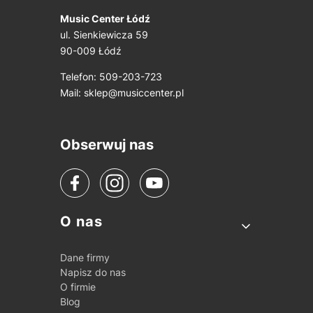
Music Center Łódź
ul. Sienkiewicza 59
90-009 Łódź
Telefon: 509-203-723
Mail:
sklep@musiccenter.pl
Obserwuj nas
Linki w stopce
O nas
Dane firmy
Napisz do nas
O firmie
Blog