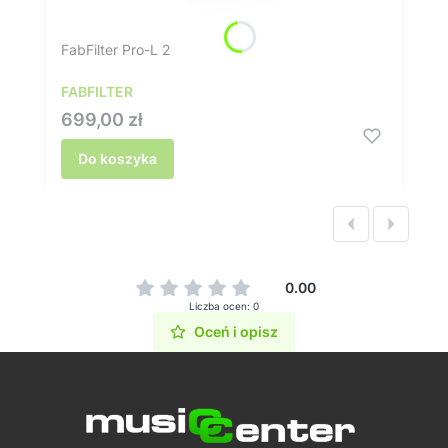
FabFilter Pro-L 2
FABFILTER
Cena
699,00 zł
Do koszyka
0.00
Liczba ocen: 0
Oceń i opisz