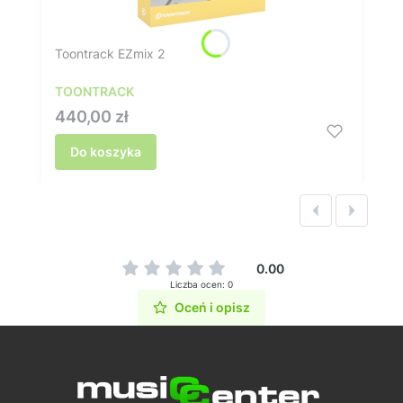
Toontrack EZmix 2
TOONTRACK
Cena
440,00 zł
Do koszyka
0.00
Liczba ocen: 0
Oceń i opisz