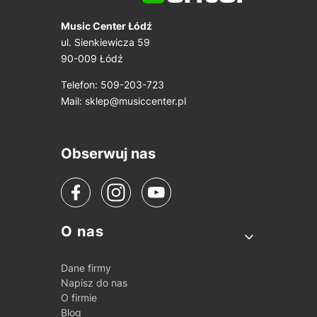
Music Center Łódź
ul. Sienkiewicza 59
90-009 Łódź
Telefon: 509-203-723
Mail:
sklep@musiccenter.pl
Obserwuj nas
Linki w stopce
O nas
Dane firmy
Napisz do nas
O firmie
Blog