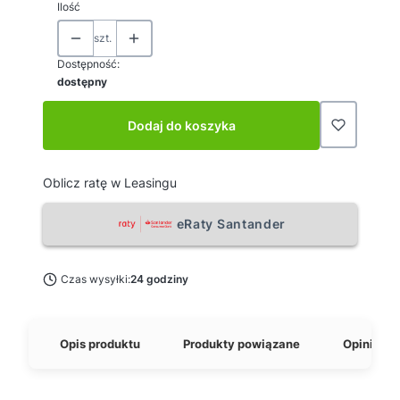
Ilość
szt.
Dostępność:
dostępny
Dodaj do koszyka
Oblicz ratę w Leasingu
eRaty Santander
Czas wysyłki:
24 godziny
Opis produktu
Produkty powiązane
Opinie o 