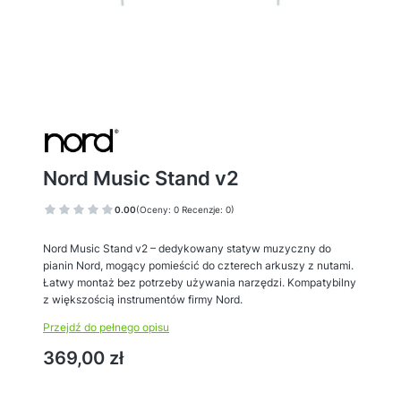
Nord Music Stand v2
0.00
(Oceny: 0 Recenzje: 0)
Nord Music Stand v2 – dedykowany statyw muzyczny do
pianin Nord, mogący pomieścić do czterech arkuszy z nutami.
Łatwy montaż bez potrzeby używania narzędzi. Kompatybilny
z większością instrumentów firmy Nord.
Przejdź do pełnego opisu
Cena
369,00 zł