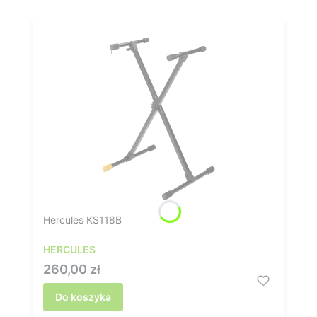
Hercules KS118B
HERCULES
Cena
260,00 zł
Do koszyka