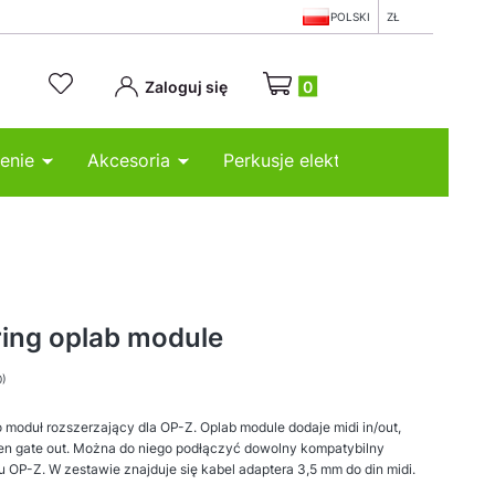
POLSKI
ZŁ
Produkty w koszyku: 0. Zobacz
Zaloguj się
enie
Akcesoria
Perkusje elektroniczne
ing oplab module
0)
 moduł rozszerzający dla OP-Z. Oplab module dodaje midi in/out,
 jeden gate out. Można do niego podłączyć dowolny kompatybilny
 OP-Z. W zestawie znajduje się kabel adaptera 3,5 mm do din midi.