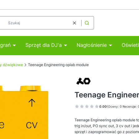
Wyczyść
Szukaj
agrań
Sprzęt dla DJ'a
Nagłośnienie
Oświetl
y dźwiękowe
Teenage Engineering oplab module
Teenage Engineer
0.00
(Oceny: 0 Recenzje: 
Teenage Engineering oplab module to
trig in/out, PO sync out, 3 cv out i
sprzęt i zaprogramować go z poziomu