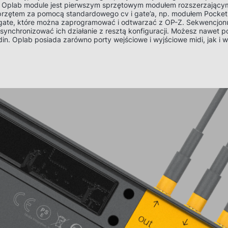
 Oplab module jest pierwszym sprzętowym modułem rozszerzającym 
przętem za pomocą standardowego cv i gate’a, np. modułem Pocke
e gate, które można zaprogramować i odtwarzać z OP-Z. Sekwencjonu
synchronizować ich działanie z resztą konfiguracji. Możesz nawet 
n. Oplab posiada zarówno porty wejściowe i wyjściowe midi, jak i wej