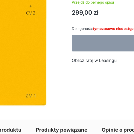
Przejdź do pełnego opisu
Cena
299,00 zł
Dostępność:
tymczasowo niedostęp
Oblicz ratę w Leasingu
produktu
Produkty powiązane
Opinie o pro