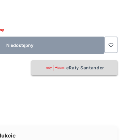
ny
Niedostępny
eRaty Santander
dukcie