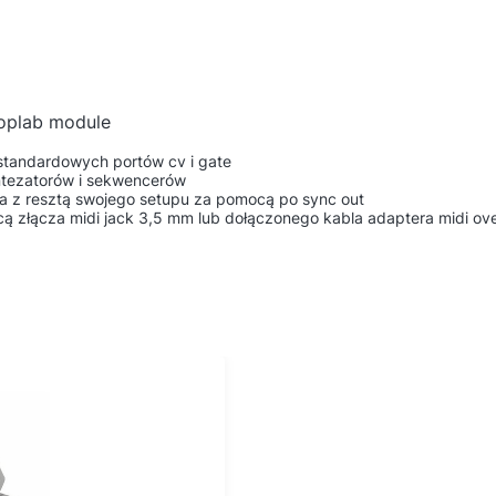
 oplab module
standardowych portów cv i gate
 syntezatorów i sekwencerów
a z resztą swojego setupu za pomocą po sync out
 złącza midi jack 3,5 mm lub dołączonego kabla adaptera midi ove