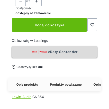
szt.
Dostępność:
dostępny na zamówienie
Dodaj do koszyka
Oblicz ratę w Leasingu
eRaty Santander
Czas wysyłki:
5 dni
Opis produktu
Produkty powiązane
Opinie o 
Lewitt Audio
GN35X