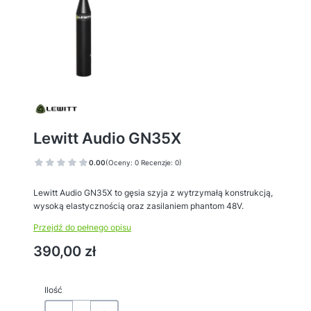
Lewitt Audio GN35X
0.00
(Oceny: 0 Recenzje: 0)
Lewitt Audio GN35X to gęsia szyja z wytrzymałą konstrukcją,
wysoką elastycznością oraz zasilaniem phantom 48V.
Przejdź do pełnego opisu
Cena
390,00 zł
Ilość