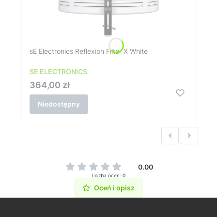
sE Electronics Reflexion Filter X White
SE ELECTRONICS
Cena
364,00 zł
Niedostępny
0.00
Liczba ocen: 0
Oceń i opisz