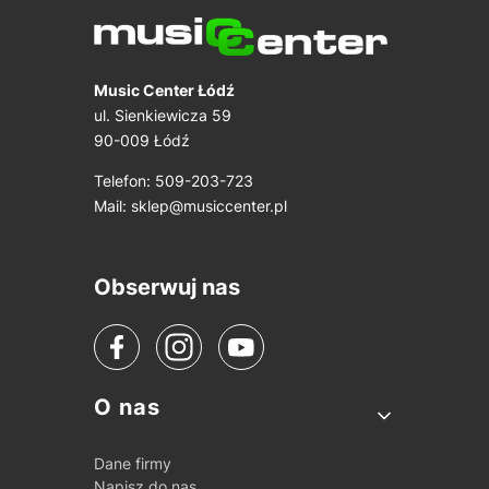
Music Center Łódź
ul. Sienkiewicza 59
90-009 Łódź
Telefon: 509-203-723
Mail:
sklep@musiccenter.pl
Obserwuj nas
Linki w stopce
O nas
Dane firmy
Napisz do nas