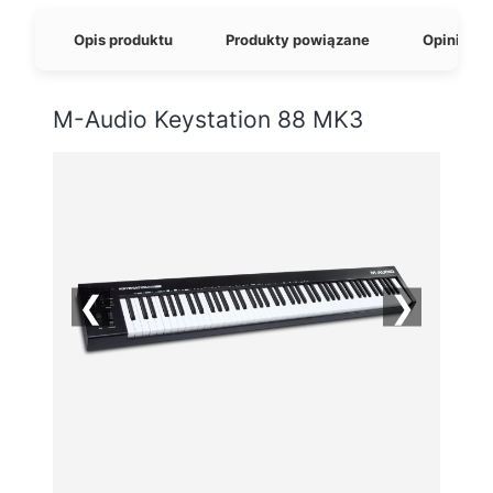
Opis produktu
Produkty powiązane
Opinie o 
M-Audio Keystation 88 MK3
❮
❯