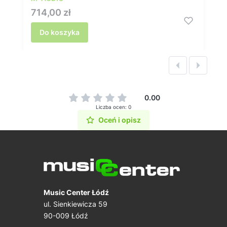
Cena
714,00 zł
Do koszyka
0.00
Liczba ocen: 0
Oceń i opisz
Music Center Łódź
ul. Sienkiewicza 59
90-009 Łódź