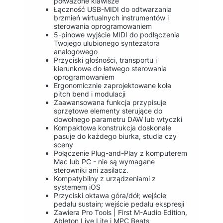
półważone klawisze
Łączność USB-MIDI do odtwarzania
brzmień wirtualnych instrumentów i
sterowania oprogramowaniem
5-pinowe wyjście MIDI do podłączenia
Twojego ulubionego syntezatora
analogowego
Przyciski głośności, transportu i
kierunkowe do łatwego sterowania
oprogramowaniem
Ergonomicznie zaprojektowane koła
pitch bend i modulacji
Zaawansowana funkcja przypisuje
sprzętowe elementy sterujące do
dowolnego parametru DAW lub wtyczki
Kompaktowa konstrukcja doskonale
pasuje do każdego biurka, studia czy
sceny
Połączenie Plug-and-Play z komputerem
Mac lub PC - nie są wymagane
sterowniki ani zasilacz.
Kompatybilny z urządzeniami z
systemem iOS
Przyciski oktawa góra/dół; wejście
pedału sustain; wejście pedału ekspresji
Zawiera Pro Tools | First M-Audio Edition,
Ableton Live Lite i MPC Beats