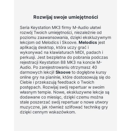
Rozwijaj swoje umiejętności
Seria Keystation MK3 firmy M-Audio ułatwi
rozwój Twoich umiejętności, niezależnie od
poziomu zaawansowania, dzięki ekskluzywnym
lekcjom od Melodics i Skoove.
Melodics
jest
aplikacją desktop, która uczy grać i
wykonywać na klawiaturach MIDI, padach i
perkusji. Jest bezpłatna do pobrania podczas
rejestracji Keystation 88 MK3 na koncie M-
Audio. Po zarejestrowaniu otrzymasz 40
darmowych lekcji!
Skoove
to dogłębne kursy
online gry na pianinie, które dostosowują się do
Ciebie i przekazują feedback o Twoich
postępach. Rozwijaj swój repertuar w swoim
własnym tempie. Nowe, ekskluzywne lekcje są
dodawane co miesiąc, dzięki czemu można
stale poszerzać swój repertuar o nowe utwory
muzyczne, jak również szlifować technikę gry
dzięki cennym wskazówkom.