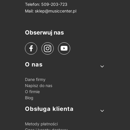
Telefon: 509-203-723
Mail:
sklep@musiccenter.pl
Obserwuj nas
Linki w stopce
O nas
Dane firmy
Napisz do nas
O firmie
Blog
Obsługa klienta
Metody płatności
Czas i koszty dostawy