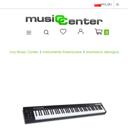
POLSKI
ZŁ
Produkty w koszy
Otwórz wyszukiwarkę
Muzyczny Music Center
Instrumenty klawiszowe
klawiatury sterujące