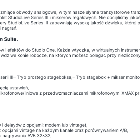
rzmiące obwody analogowe, w tym nasze słynne tranzystorowe tran
t StudioLive Series III i mikserów regałowych. Nie obcięliśmy jakoś
ery StudioLive Series III zapewniają wysoką jakość dźwięku, której
i nagrań.
n Suite.
i efektów do Studio One. Każda wtyczka, w wirtualnych instrument
prawdziwe konie robocze, na których możesz polegać przy niezliczon
erii III– Tryb prostego stageboksa,– Tryb stagebox + mikser monit
ęcią ustawień,
krofonowe/liniowe z przedwzmacniaczami mikrofonowymi XMAX pracu
,
i delayów z opcjami: modern lub vintage),
 z opcjami vintage na każdym kanale oraz porównywaniem A/B,
 do nagrywania AVB 32×32,