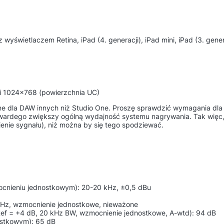
i z wyświetlaczem Retina, iPad (4. generacji), iPad mini, iPad (3. gener
ści 1024x768 (powierzchnia UC)
 dla DAW innych niż Studio One. Proszę sprawdzić wymagania dla
 twardego zwiększy ogólną wydajność systemu nagrywania. Tak więc,
ienie sygnału), niż można by się tego spodziewać.
ocnieniu jednostkowym): 20-20 kHz, ±0,5 dBu
kHz, wzmocnienie jednostkowe, nieważone
ef = +4 dB, 20 kHz BW, wzmocnienie jednostkowe, A-wtd): 94 dB
ostkowym): 65 dB