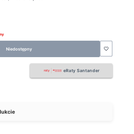
ny
Niedostępny
eRaty Santander
dukcie