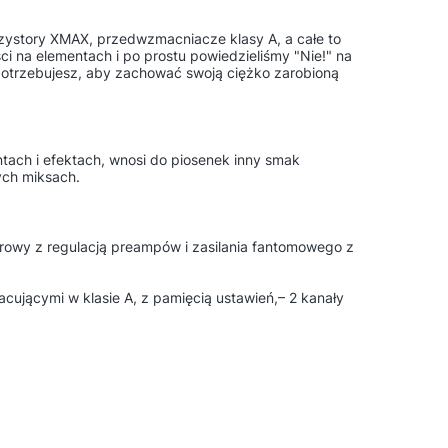
zystory XMAX, przedwzmacniacze klasy A, a całe to
ci na elementach i po prostu powiedzieliśmy "Nie!" na
 potrzebujesz, aby zachować swoją ciężko zarobioną
ach i efektach, wnosi do piosenek inny smak
ych miksach.
orowy z regulacją preampów i zasilania fantomowego z
jącymi w klasie A, z pamięcią ustawień,– 2 kanały