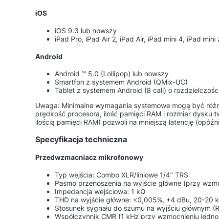
iOS
iOS 9.3 lub nowszy
iPad Pro, iPad Air 2, iPad Air, iPad mini 4, iPad min
Android
Android ™ 5.0 (Lollipop) lub nowszy
Smartfon z systemem Android (QMix-UC)
Tablet z systemem Android (8 cali) o rozdzielczo
Uwaga: Minimalne wymagania systemowe mogą być różne
prędkość procesora, ilość pamięci RAM i rozmiar dysku
ilością pamięci RAM) pozwoli na mniejszą latencję (opóźn
Specyfikacja techniczna
Przedwzmacniacz mikrofonowy
Typ wejścia: Combo XLR/liniowe 1/4" TRS
Pasmo przenoszenia na wyjście główne (przy wzm
Impedancja wejściowa: 1 kΩ
THD na wyjście główne: <0,005%, +4 dBu, 20-20 
Stosunek sygnału do szumu na wyjściu głównym (R
Współczynnik CMR (1 kHz przy wzmocnieniu jedn