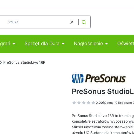
Wyczyść
Szukaj
agrań
Sprzęt dla DJ'a
Nagłośnienie
Oświetl
PreSonus StudioLive 16R
PreSonus StudioL
0.00
(Oceny: 0 Recenzje: 
PreSonus StudioLive 16R to trzecia
konsolet/rejestratorów wyposażonyc
Mikser umożliwia zdalne sterowanie
użyciu UC Surface dla komputerów 