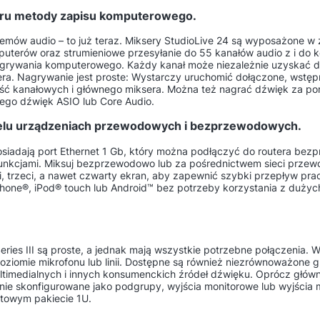
boru metody zapisu komputerowego.
stemów audio – to już teraz. Miksery StudioLive 24 są wyposażone w
omputerów oraz strumieniowe przesyłanie do 55 kanałów audio z i 
grywania komputerowego. Każdy kanał może niezależnie uzyskać d
. Nagrywanie jest proste: Wystarczy uruchomić dołączone, wstęp
ejść kanałowych i głównego miksera. Można też nagrać dźwięk za 
ego dźwięk ASIO lub Core Audio.
ielu urządzeniach przewodowych i bezprzewodowych.
osiadają port Ethernet 1 Gb, który można podłączyć do routera be
funkcjami. Miksuj bezprzewodowo lub za pośrednictwem sieci przew
, trzeci, a nawet czwarty ekran, aby zapewnić szybki przepływ p
one®, iPod® touch lub Android™ bez potrzeby korzystania z dużyc
eries III są proste, a jednak mają wszystkie potrzebne połączenia. 
ziomie mikrofonu lub linii. Dostępne są również niezrównoważone g
ltimedialnych i innych konsumenckich źródeł dźwięku. Oprócz głó
żnie skonfigurowane jako podgrupy, wyjścia monitorowe lub wyjścia
towym pakiecie 1U.