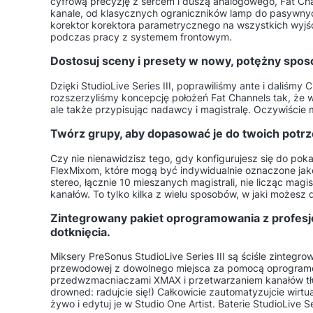
cyfrową precyzję z sercem i duszą analogowego, Fat Cha
kanale, od klasycznych ograniczników lamp do pasywnych
korektor korektora parametrycznego na wszystkich wyjś
podczas pracy z systemem frontowym.
Dostosuj sceny i presety w nowy, potężny spos
Dzięki StudioLive Series III, poprawiliśmy ante i daliśm
rozszerzyliśmy koncepcję położeń Fat Channels tak, że w 
ale także przypisując nadawcy i magistralę. Oczywiście
Twórz grupy, aby dopasować je do twoich potrz
Czy nie nienawidzisz tego, gdy konfigurujesz się do pok
FlexMixom, które mogą być indywidualnie oznaczone jak
stereo, łącznie 10 mieszanych magistrali, nie licząc mag
kanałów. To tylko kilka z wielu sposobów, w jaki możesz
Zintegrowany pakiet oprogramowania z profes
dotknięcia.
Miksery PreSonus StudioLive Series III są ściśle zint
przewodowej z dowolnego miejsca za pomocą oprogramow
przedwzmacniaczami XMAX i przetwarzaniem kanałów tłus
drowned: radujcie się!) Całkowicie zautomatyzujcie wir
żywo i edytuj je w Studio One Artist. Baterie StudioLive