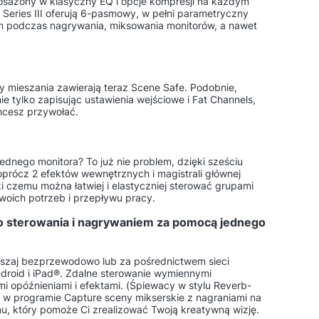
posażony w klasyczny EQ i opcje kompresji na każdym
Series III oferują 6-pasmowy, w pełni parametryczny
ym podczas nagrywania, miksowania monitorów, a nawet
ny mieszania zawierają teraz Scene Safe. Podobnie,
e tylko zapisując ustawienia wejściowe i Fat Channels,
chcesz przywołać.
ednego monitora? To już nie problem, dzięki sześciu
prócz 2 efektów wewnętrznych i magistrali głównej
ki czemu można łatwiej i elastyczniej sterować grupami
swoich potrzeb i przepływu pracy.
o sterowania i nagrywaniem za pomocą jednego
ieszaj bezprzewodowo lub za pośrednictwem sieci
roid i iPad®. Zdalne sterowanie wymiennymi
 opóźnieniami i efektami. (Śpiewacy w stylu Reverb-
z w programie Capture sceny mikserskie z nagraniami na
emu, który pomoże Ci zrealizować Twoją kreatywną wizję.