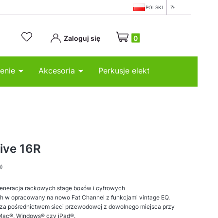
POLSKI
ZŁ
Produkty w koszyku: 0. Zobacz
Zaloguj się
enie
Akcesoria
Perkusje elektroniczne
ive 16R
0)
 generacja rackowych stage boxów i cyfrowych
h w opracowany na nowo Fat Channel z funkcjami vintage EQ.
 za pośrednictwem sieci przewodowej z dowolnego miejsca przy
Mac®, Windows® czy iPad®.