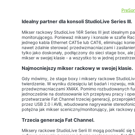
PreSo
Idealny partner dla konsoli StudioLive Series III.
Mikser rackowy StudioLive 16R Series III jest idealnym pa
monitorującego. Ponieważ miksery i konsole w szafie Rack
jednego kabla Ethernet CAT5e lub CAT6, eliminując koni
nawet zdalnie sterować przedwzmacniaczami i zasilaniem 
tylko jako doskonały, podłączony do sieci stage box, ale
mikser w swojej klasie - a wszystko to w jednej przestrzen
Najmocniejszy mikser rackowy w swojej klasie.
Gdy mówimy, że stage boxy i miksery rackowe StudioLive
twierdzenie. W wyniku dziesięciu lat badań i rozwoju, miks
przedwzmacniaczami XMAX. Pomimo rozbudowanych funkcji
jednocześnie na dostosowanie ich przepływu pracy i oper
przetwarzanie Fat Channel trzeciej generacji, przeproj
przez USB 2.0 i AVB, wbudowane nagrywanie stereofonic
potężna jak mikser sceniczny/monitorujący, jak rackowy
Trzecia generacja Fat Channel.
Miksery rackowe StudioLive Serii III mogą pochwalić się 