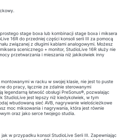
ackowy.
ję prostego stage boxa lub kombinacji stage boxa i miksera
ive 16R do przedniej części konsoli serii III za pomocą
gnału związanej z długimi kablami analogowymi. Możesz
miksera scenicznego + monitor, StudioLive 16R służy nie
ocy przetwarzania i mieszania niż jakikolwiek inny
ontowanymi w racku w swojej klasie, nie jest to puste
owane do pracy, łącznie ze zdalnie sterowanymi
ją legendarną łatwość obsługi PreSonus®, pozwalając
 StudioLive jest lepszy niż kiedykolwiek, w tym
. Dodaj wbudowaną sieć AVB, nagrywanie wielościeżkowe
z moc miksowania i nagrywania, która jest równie
owym oraz jako serce twojego studia.
jak w przypadku konsol StudioLive Serii III. Zapewniając