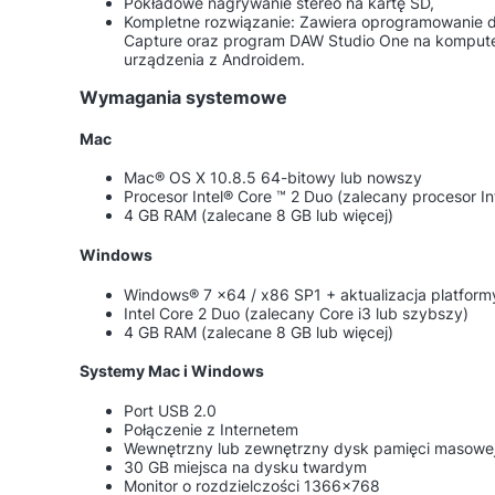
Pokładowe nagrywanie stereo na kartę SD,
Kompletne rozwiązanie: Zawiera oprogramowanie d
Capture oraz program DAW Studio One na komputer
urządzenia z Androidem.
Wymagania systemowe
Mac
Mac® OS X 10.8.5 64-bitowy lub nowszy
Procesor Intel® Core ™ 2 Duo (zalecany procesor In
4 GB RAM (zalecane 8 GB lub więcej)
Windows
Windows® 7 x64 / x86 SP1 + aktualizacja platfor
Intel Core 2 Duo (zalecany Core i3 lub szybszy)
4 GB RAM (zalecane 8 GB lub więcej)
Systemy Mac i Windows
Port USB 2.0
Połączenie z Internetem
Wewnętrzny lub zewnętrzny dysk pamięci masowe
30 GB miejsca na dysku twardym
Monitor o rozdzielczości 1366x768