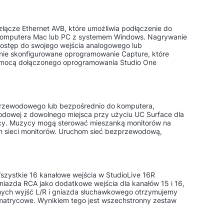
 złącze Ethernet AVB, które umożliwia podłączenie do
do komputera Mac lub PC z systemem Windows. Nagrywanie
ostęp do swojego wejścia analogowego lub
nie skonfigurowane oprogramowanie Capture, które
pomocą dołączonego oprogramowania Studio One
zprzewodowego lub bezpośrednio do komputera,
odowej z dowolnego miejsca przy użyciu UC Surface dla
racy. Muzycy mogą sterować mieszanką monitorów na
h sieci monitorów. Uruchom sieć bezprzewodową,
Wszystkie 16 kanałowe wejścia w StudioLive 16R
niazda RCA jako dodatkowe wejścia dla kanałów 15 i 16,
wnych wyjść L/R i gniazda słuchawkowego otrzymujemy
 matrycowe. Wynikiem tego jest wszechstronny zestaw