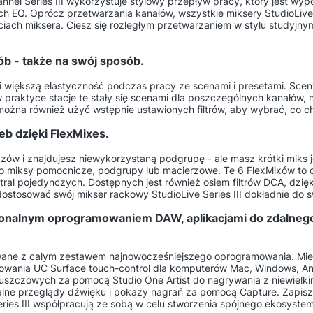
nnel Series III wykorzystuje stylowy przepływ pracy, który jest wy
 EQ. Oprócz przetwarzania kanałów, wszystkie miksery StudioLive 
ciach miksera. Ciesz się rozległym przetwarzaniem w stylu studyjn
ób - także na swój sposób.
y Ci większą elastyczność podczas pracy ze scenami i presetami. Sce
praktyce stacje te stały się scenami dla poszczególnych kanałów, ni
 można również użyć wstępnie ustawionych filtrów, aby wybrać, co 
eb dzięki FlexMixes.
azów i znajdujesz niewykorzystaną podgrupę - ale masz krótki miks j
o miksy pomocnicze, podgrupy lub macierzowe. Te 6 FlexMixów to o
istral pojedynczych. Dostępnych jest również osiem filtrów DCA, dzię
 dostosować swój mikser rackowy StudioLive Series III dokładnie do 
jonalnym oprogramowaniem DAW, aplikacjami do zdalneg
egrowane z całym zestawem najnowocześniejszego oprogramowania. M
ania UC Surface touch-control dla komputerów Mac, Windows, And
zczowych za pomocą Studio One Artist do nagrywania z niewielkimi
tualne przeglądy dźwięku i pokazy nagrań za pomocą Capture. Zapis
 Series III współpracują ze sobą w celu stworzenia spójnego ekosyst