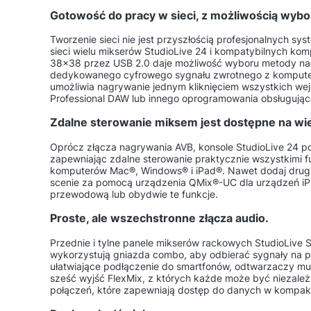
Gotowość do pracy w sieci, z możliwością wy
Tworzenie sieci nie jest przyszłością profesjonalnych sy
sieci wielu mikserów StudioLive 24 i kompatybilnych k
38×38 przez USB 2.0 daje możliwość wyboru metody na
dedykowanego cyfrowego sygnału zwrotnego z komputera
umożliwia nagrywanie jednym kliknięciem wszystkich w
Professional DAW lub innego oprogramowania obsługując
Zdalne sterowanie miksem jest dostępne na w
Oprócz złącza nagrywania AVB, konsole StudioLive 24 p
zapewniając zdalne sterowanie praktycznie wszystkimi 
komputerów Mac®, Windows® i iPad®. Nawet dodaj drugi
scenie za pomocą urządzenia QMix®-UC dla urządzeń iPh
przewodową lub obydwie te funkcje.
Proste, ale wszechstronne złącza audio.
Przednie i tylne panele mikserów rackowych StudioLive S
wykorzystują gniazda combo, aby odbierać sygnały na po
ułatwiające podłączenie do smartfonów, odtwarzaczy mu
sześć wyjść FlexMix, z których każde może być niezale
połączeń, które zapewniają dostęp do danych w kompak