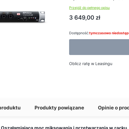
Przejdź do pełnego opisu
Cena
3 649,00 zł
Dostępność:
tymczasowo niedostęp
Oblicz ratę w Leasingu
produktu
Produkty powiązane
Opinie o pro
Oszałamiająca moc miksowania i przetwarzania w racku.