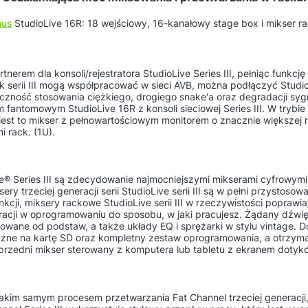
nus
StudioLive 16R: 18 wejściowy, 16-kanałowy stage box i mikser r
rtnerem dla konsoli/rejestratora StudioLive Series III, pełniąc funkc
 serii III mogą współpracować w sieci AVB, można podłączyć StudioL
eczność stosowania ciężkiego, drogiego snake'a oraz degradacji sy
fantomowym StudioLive 16R z konsoli sieciowej Series III. W trybie 
 jest to mikser z pełnowartościowym monitorem o znacznie większej m
i rack. (1U).
® Series III są zdecydowanie najmocniejszymi mikserami cyfrowymi m
ery trzeciej generacji serii StudioLive serii III są w pełni przystos
, miksery rackowe StudioLive serii III w rzeczywistości poprawia
acji w oprogramowaniu do sposobu, w jaki pracujesz. Żądany dźwięk
ektowane od podstaw, a także układy EQ i sprężarki w stylu vintage
zne na kartę SD oraz kompletny zestaw oprogramowania, a otrzymas
 przedni mikser sterowany z komputera lub tabletu z ekranem dotyk
takim samym procesem przetwarzania Fat Channel trzeciej generacji, 