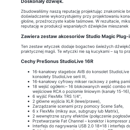
Doskonały dźwięk.
Zbudowaliśmy naszą reputację projektując znakomicie b
doświadczenie wykorzystujemy przy projektowaniu konsole
głośne, przeźroczyste kable taśmowe. W rezultacie, miks
reputację w produkcji wspaniałych dźwięków mieszanek 
Zawiera zestaw akcesoriów Studio Magic Plug-i
Ten zestaw wtyczek dodaje bogactwo świeżych dźwięków 
praktycznej magii. Te wtyczki nie są kucykami – są to 
Cechy PreSonus StudioLive 16R
16-kanałowy stagebox AVB do konsolet StudioLive s
konsolety StudioLive serii III,
16-kanałowy cyfrowy mikser rackowy z pełną pami
18 wejść ogółem:– 16 blokowanych wejść combo mi
wejściowe RCA o poziomie liniowym (kanały 15-16)
6 wyjść FlexMix TRS 1/4″,
2 główne wyjścia XLR (lewe/prawe),
Zarządzanie scenami przy pomocy Scene Safe,
6 x FlexMix (miksy aux, subgrupy lub Matrix),
2 wewnętrzne szyny efektów (połączenie pogłosów 
Przetwarzanie Fat Channel – korektor i kompresor
Interfejs do nagrywania USB 2.0 18×18 i interfejs