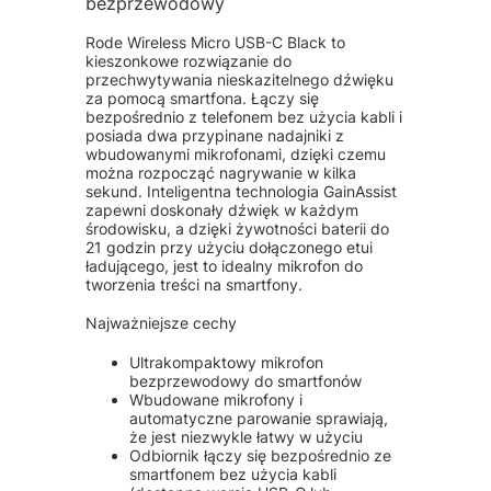
bezprzewodowy
Rode Wireless Micro USB-C Black to
kieszonkowe rozwiązanie do
przechwytywania nieskazitelnego dźwięku
za pomocą smartfona. Łączy się
bezpośrednio z telefonem bez użycia kabli i
posiada dwa przypinane nadajniki z
wbudowanymi mikrofonami, dzięki czemu
można rozpocząć nagrywanie w kilka
sekund. Inteligentna technologia GainAssist
zapewni doskonały dźwięk w każdym
środowisku, a dzięki żywotności baterii do
21 godzin przy użyciu dołączonego etui
ładującego, jest to idealny mikrofon do
tworzenia treści na smartfony.
Najważniejsze cechy
Ultrakompaktowy mikrofon
bezprzewodowy do smartfonów
Wbudowane mikrofony i
automatyczne parowanie sprawiają,
że jest niezwykle łatwy w użyciu
Odbiornik łączy się bezpośrednio ze
smartfonem bez użycia kabli