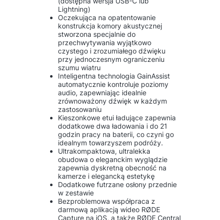
(dostępna wersja USB-C lub
Lightning)
Oczekująca na opatentowanie
konstrukcja komory akustycznej
stworzona specjalnie do
przechwytywania wyjątkowo
czystego i zrozumiałego dźwięku
przy jednoczesnym ograniczeniu
szumu wiatru
Inteligentna technologia GainAssist
automatycznie kontroluje poziomy
audio, zapewniając idealnie
zrównoważony dźwięk w każdym
zastosowaniu
Kieszonkowe etui ładujące zapewnia
dodatkowe dwa ładowania i do 21
godzin pracy na baterii, co czyni go
idealnym towarzyszem podróży.
Ultrakompaktowa, ultralekka
obudowa o eleganckim wyglądzie
zapewnia dyskretną obecność na
kamerze i elegancką estetykę
Dodatkowe futrzane osłony przednie
w zestawie
Bezproblemowa współpraca z
darmową aplikacją wideo RØDE
Capture na iOS, a także RØDE Central