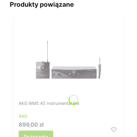
Produkty powiązane
AKG WMS 45 Instrumental Set
AKG
Cena
899,00 zł
Do koszyka