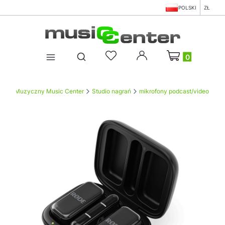
POLSKI
ZŁ
Produkty w koszy
Otwórz wyszukiwarkę
Sklep Muzyczny Music Center
Studio nagrań
mikrofony podcast/video