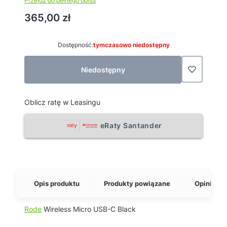
Przejdź do pełnego opisu
Cena
365,00 zł
Dostępność:
tymczasowo niedostępny
Niedostępny
Oblicz ratę w Leasingu
eRaty Santander
Opis produktu
Produkty powiązane
Opinie o 
Rode
Wireless Micro USB-C Black