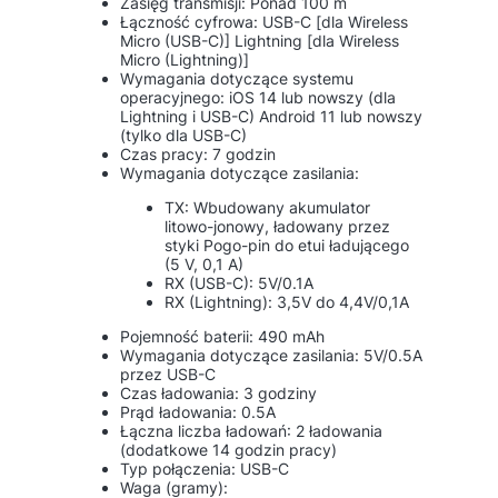
Zasięg transmisji: Ponad 100 m
Łączność cyfrowa: USB-C [dla Wireless
Micro (USB-C)] Lightning [dla Wireless
Micro (Lightning)]
Wymagania dotyczące systemu
operacyjnego: iOS 14 lub nowszy (dla
Lightning i USB-C) Android 11 lub nowszy
(tylko dla USB-C)
Czas pracy: 7 godzin
Wymagania dotyczące zasilania:
TX: Wbudowany akumulator
litowo-jonowy, ładowany przez
styki Pogo-pin do etui ładującego
(5 V, 0,1 A)
RX (USB-C): 5V/0.1A
RX (Lightning): 3,5V do 4,4V/0,1A
Pojemność baterii: 490 mAh
Wymagania dotyczące zasilania: 5V/0.5A
przez USB-C
Czas ładowania: 3 godziny
Prąd ładowania: 0.5A
Łączna liczba ładowań: 2 ładowania
(dodatkowe 14 godzin pracy)
Typ połączenia: USB-C
Waga (gramy):