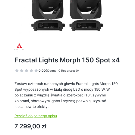
Fractal Lights Morph 150 Spot x4
0.00
(Oceny: 0 Recenzje: 0)
Zestaw czterech ruchomych głowic Fractal Lights Morph 150
Spot wyposażonych w białą diodę LED o mocy 150 W. W
połączeniu z wiązką światła o szerokości 13°, żywymi
kolorami, obrotowymi gobo i pryzmą pozwolą uzyskać
niesamowite efekty.
Przejdź do pełnego opisu
Cena
7 299,00 zł