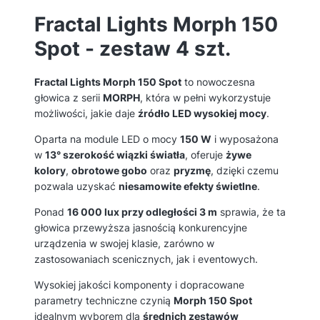
Fractal Lights Morph 150
Spot - zestaw 4 szt.
Fractal Lights Morph 150 Spot
to nowoczesna
głowica z serii
MORPH
, która w pełni wykorzystuje
możliwości, jakie daje
źródło LED wysokiej mocy
.
Oparta na module LED o mocy
150 W
i wyposażona
w
13° szerokość wiązki światła
, oferuje
żywe
kolory
,
obrotowe gobo
oraz
pryzmę
, dzięki czemu
pozwala uzyskać
niesamowite efekty świetlne
.
Ponad
16 000 lux przy odległości 3 m
sprawia, że ta
głowica przewyższa jasnością konkurencyjne
urządzenia w swojej klasie, zarówno w
zastosowaniach scenicznych, jak i eventowych.
Wysokiej jakości komponenty i dopracowane
parametry techniczne czynią
Morph 150 Spot
idealnym wyborem dla
średnich zestawów