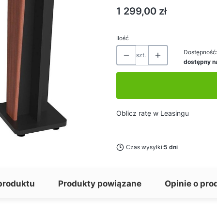
Cena
1 299,00 zł
Ilość
Dostępność
szt.
dostępny n
Oblicz ratę w Leasingu
Czas wysyłki:
5 dni
produktu
Produkty powiązane
Opinie o pro