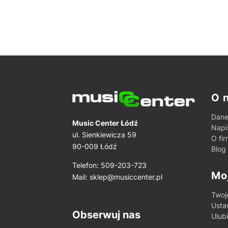
Lin
O 
Dane
Music Center Łódź
Napi
ul. Sienkiewicza 59
O fir
90-009 Łódź
Blog
Telefon: 509-203-723
Mo
Mail:
sklep@musiccenter.pl
Twoj
Usta
Obserwuj nas
Ulub