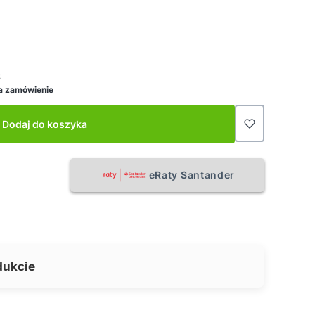
:
a zamówienie
Dodaj do koszyka
eRaty Santander
dukcie