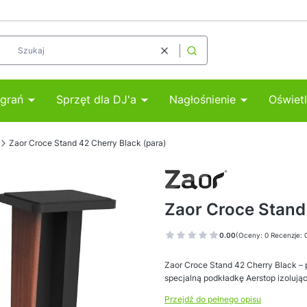
Wyczyść
Szukaj
agrań
Sprzęt dla DJ'a
Nagłośnienie
Oświetl
Zaor Croce Stand 42 Cherry Black (para)
Zaor Croce Stand 
0.00
(Oceny: 0 Recenzje: 
Zaor Croce Stand 42 Cherry Black –
specjalną podkładkę Aerstop izolując
Przejdź do pełnego opisu