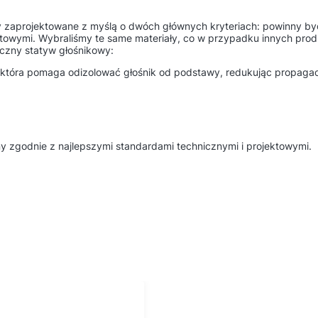
ły zaprojektowane z myślą o dwóch głównych kryteriach: powinny b
ktowymi. Wybraliśmy te same materiały, co w przypadku innych produ
eczny statyw głośnikowy:
óra pomaga odizolować głośnik od podstawy, redukując propagację 
 zgodnie z najlepszymi standardami technicznymi i projektowymi.