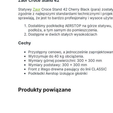
Zaor Croce Stand 42
Statywy
Zaor
Croce Stand 42 Cherry Black (para) zosta
zgodnie z najlepszymi standardami technicznymi i proje
sprawiają, że jest to bardzo profesjonalny i wysoce użyt
Dodaliśmy podkładkę AERSTOP na górze statywu, kt
podłoża, a tym samym do pomieszczenia.
Dostępne w dwóch stałych wysokościach
Cechy
Przystępny cenowo, a jednocześnie zaprojektowany
Wytrzymuje do 40 kg obciążenia.
Wymiary górnej powierzchni: 300 x 300 mm
Wymiary podstawy: 300 x 300 mm
Front z litego drewna pasujący do linii CLASSIC
Podkładki Aerstop izolujące głośniki
Produkty powiązane