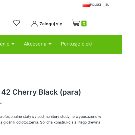
POLSKI
ZŁ
Produkty w koszyku: 0. Zobacz
Zaloguj się
enie
Akcesoria
Perkusje elektroniczne
42 Cherry Black (para)
0)
 profesjonalne statywy pod monitory studyjne wyposażone w
ą głośnik od otoczenia. Solidna konstrukcja z litego drewna.