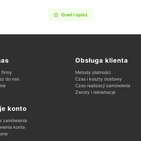
Oceń i opisz
ki w stopce
nas
Obsługa klienta
 firmy
Metody płatności
sz do nas
Czas i koszty dostawy
mie
Czas realizacji zamówienia
Zwroty i reklamacje
je konto
e zamówienia
wienia konta
ione