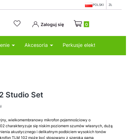
POLSKI
ZŁ
Produkty w koszyku: 0. Zobacz
Zaloguj się
enie
Akcesoria
Perkusje elektroniczne
 Studio Set
0)
yjny, wielkomembranowy mikrofon pojemnościowy o
 102 charakteryzuje się niskim poziomem szumów własnych, dużą
nienia akustycznego i delikatnym podbiciem wysokich tonów
ikrofon TLM 102 może być stosowany z szeroką gamą