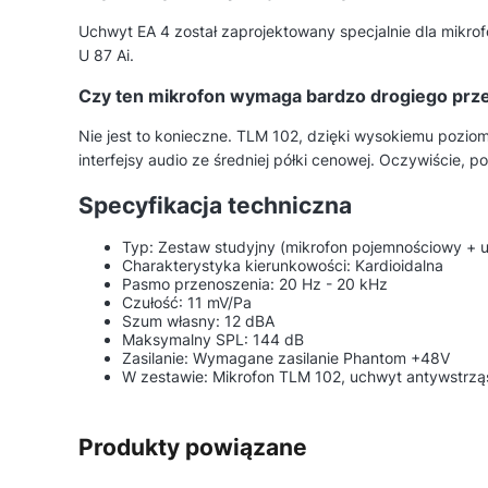
Uchwyt EA 4 został zaprojektowany specjalnie dla mikrofo
U 87 Ai.
Czy ten mikrofon wymaga bardzo drogiego pr
Nie jest to konieczne. TLM 102, dzięki wysokiemu poz
interfejsy audio ze średniej półki cenowej. Oczywiście, 
Specyfikacja techniczna
Typ: Zestaw studyjny (mikrofon pojemnościowy + 
Charakterystyka kierunkowości: Kardioidalna
Pasmo przenoszenia: 20 Hz - 20 kHz
Czułość: 11 mV/Pa
Szum własny: 12 dBA
Maksymalny SPL: 144 dB
Zasilanie: Wymagane zasilanie Phantom +48V
W zestawie: Mikrofon TLM 102, uchwyt antywstrz
Produkty powiązane