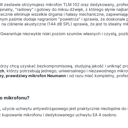
W zestawie otrzymujesz mikrofon TLM 102 oraz dedykowany, profes
jonalny, "radiowy" i gotowy do miksu dźwięk, z którego słynie najb
ecznie eliminuje wszelkie drgania i hałasy mechaniczne, zapewniają
nym paśmie dodaje nagraniom "powietrza" i sprawia, że doskonale pr
a ciśnienie akustyczne (144 dB SPL) sprawia, że jest to idealny mik
 Gwarantuje niezwykle niski poziom szumów własnych i czystą, pozb
którzy chcą uzyskać bezkompromisową, studyjną jakość i uniknąć pr
ych
, którzy potrzebują jednego, uniwersalnego i niezawodnego mikro
szy, prawdziwy mikrofon Neumann
i od razu mieć kompletny, profe
go mikrofonu?
a, użycie uchwytu antywstrząsowego jest praktycznie niezbędne do 
niż kupowanie mikrofonu i dedykowanego uchwytu EA 4 osobno.
?