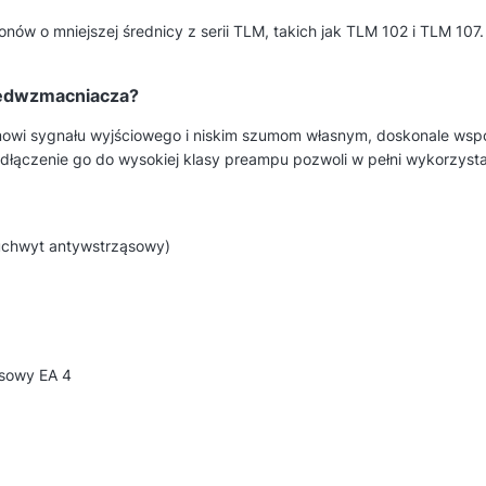
nów o mniejszej średnicy z serii TLM, takich jak TLM 102 i TLM 107
zedwzmacniacza?
iomowi sygnału wyjściowego i niskim szumom własnym, doskonale 
podłączenie go do wysokiej klasy preampu pozwoli w pełni wykorzysta
uchwyt antywstrząsowy)
ąsowy EA 4