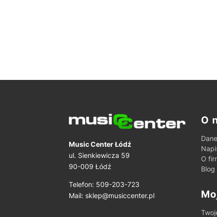
Lin
O 
Dane
Music Center Łódź
Napi
ul. Sienkiewicza 59
O fir
90-009 Łódź
Blog
Telefon: 509-203-723
Mo
Mail:
sklep@musiccenter.pl
Twoj