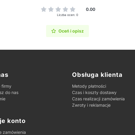
0.00
Liczba ocen: 0
Oceń i opisz
ki w stopce
nas
Obsługa klienta
 firmy
Metody płatności
sz do nas
Czas i koszty dostawy
mie
Czas realizacji zamówienia
Zwroty i reklamacje
je konto
e zamówienia