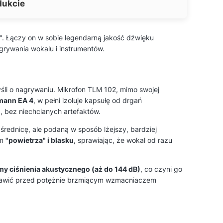
dukcie
o". Łączy on w sobie legendarną jakość dźwięku
ywania wokalu i instrumentów.
śli o nagrywaniu. Mikrofon TLM 102, mimo swojej
mann EA 4
, w pełni izoluje kapsułę od drgań
, bez niechcianych artefaktów.
rednicę, ale podaną w sposób lżejszy, bardziej
om
"powietrza" i blasku
, sprawiając, że wokal od razu
y ciśnienia akustycznego (aż do 144 dB)
, co czyni go
stawić przed potężnie brzmiącym wzmacniaczem