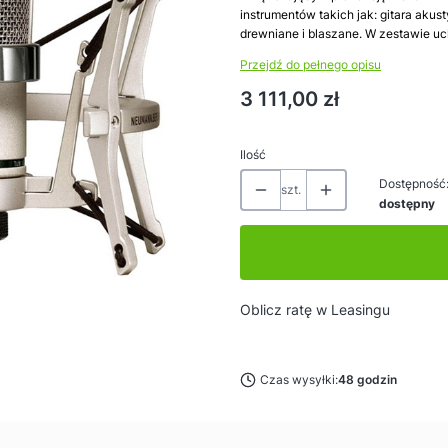
instrumentów takich jak: gitara akus
drewniane i blaszane. W zestawie u
Przejdź do pełnego opisu
Cena
3 111,00 zł
Ilość
Dostępność
szt.
dostępny
Oblicz ratę w Leasingu
Czas wysyłki:
48 godzin