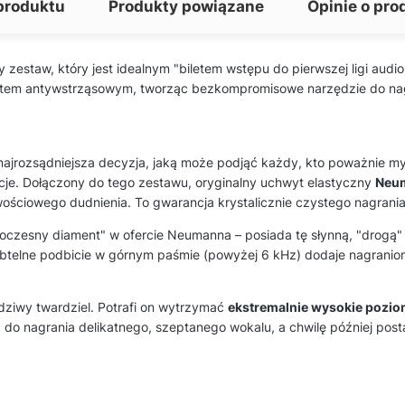
produktu
Produkty powiązane
Opinie o pro
zestaw, który jest idealnym "biletem wstępu do pierwszej ligi audi
em antywstrząsowym, tworząc bezkompromisowe narzędzie do nagr
ajrozsądniejsza decyzja, jaką może podjąć każdy, kto poważnie my
racje. Dołączony do tego zestawu, oryginalny uchwyt elastyczny
Neu
wościowego dudnienia. To gwarancja krystalicznie czystego nagrania
czesny diament" w ofercie Neumanna – posiada tę słynną, "drogą" ś
ubtelne podbicie w górnym paśmie (powyżej 6 kHz) dodaje nagrani
ziwy twardziel. Potrafi on wytrzymać
ekstremalnie wysokie poziom
do nagrania delikatnego, szeptanego wokalu, a chwilę później po