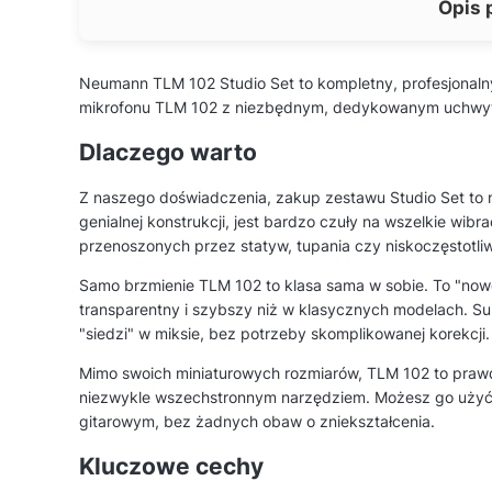
Opis 
Neumann TLM 102 Studio Set to kompletny, profesjonalny 
mikrofonu TLM 102 z niezbędnym, dedykowanym uchwyt
Dlaczego warto
Z naszego doświadczenia, zakup zestawu Studio Set to n
genialnej konstrukcji, jest bardzo czuły na wszelkie wib
przenoszonych przez statyw, tupania czy niskoczęstotli
Samo brzmienie TLM 102 to klasa sama w sobie. To "nowo
transparentny i szybszy niż w klasycznych modelach. S
"siedzi" w miksie, bez potrzeby skomplikowanej korekcji.
Mimo swoich miniaturowych rozmiarów, TLM 102 to prawd
niezwykle wszechstronnym narzędziem. Możesz go użyć 
gitarowym, bez żadnych obaw o zniekształcenia.
Kluczowe cechy