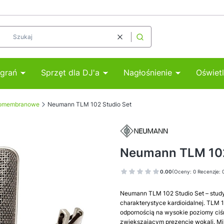
Wyczyść
Szukaj
agrań
Sprzęt dla DJ'a
Nagłośnienie
Oświetl
komembranowe
Neumann TLM 102 Studio Set
Neumann TLM 102
0.00
(Oceny: 0 Recenzje: 
Neumann TLM 102 Studio Set – stud
charakterystyce kardioidalnej. TLM
odpornością na wysokie poziomy ciś
zwiększającym prezencję wokali. M