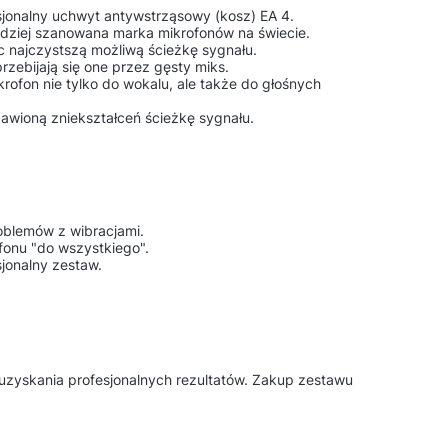
jonalny uchwyt antywstrząsowy (kosz) EA 4.
ardziej szanowana marka mikrofonów na świecie.
c najczystszą możliwą ścieżkę sygnału.
zebijają się one przez gęsty miks.
rofon nie tylko do wokalu, ale także do głośnych
awioną zniekształceń ścieżkę sygnału.
oblemów z wibracjami.
fonu "do wszystkiego".
sjonalny zestaw.
uzyskania profesjonalnych rezultatów. Zakup zestawu