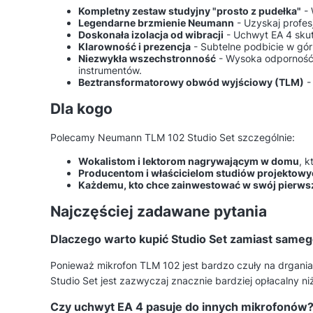
Kompletny zestaw studyjny "prosto z pudełka"
- 
Legendarne brzmienie Neumann
- Uzyskaj profes
Doskonała izolacja od wibracji
- Uchwyt EA 4 skut
Klarowność i prezencja
- Subtelne podbicie w gór
Niezwykła wszechstronność
- Wysoka odporność n
instrumentów.
Beztransformatorowy obwód wyjściowy (TLM)
-
Dla kogo
Polecamy Neumann TLM 102 Studio Set szczególnie:
Wokalistom i lektorom nagrywającym w domu
, 
Producentom i właścicielom studiów projektow
Każdemu, kto chce zainwestować w swój pierw
Najczęściej zadawane pytania
Dlaczego warto kupić Studio Set zamiast same
Ponieważ mikrofon TLM 102 jest bardzo czuły na drgani
Studio Set jest zazwyczaj znacznie bardziej opłacalny 
Czy uchwyt EA 4 pasuje do innych mikrofonów