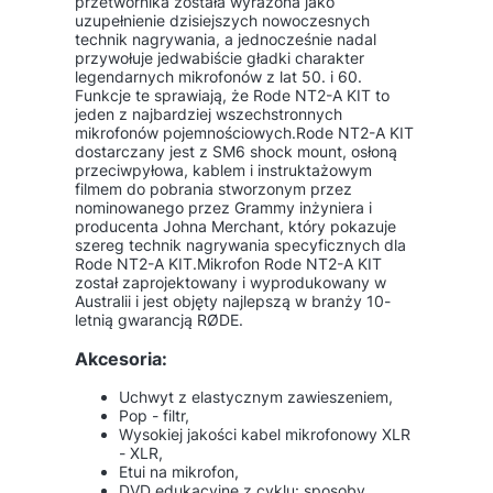
przetwornika została wyrażona jako
uzupełnienie dzisiejszych nowoczesnych
technik nagrywania, a jednocześnie nadal
przywołuje jedwabiście gładki charakter
legendarnych mikrofonów z lat 50. i 60.
Funkcje te sprawiają, że Rode NT2-A KIT to
jeden z najbardziej wszechstronnych
mikrofonów pojemnościowych.Rode NT2-A KIT
dostarczany jest z SM6 shock mount, osłoną
przeciwpyłowa, kablem i instruktażowym
filmem do pobrania stworzonym przez
nominowanego przez Grammy inżyniera i
producenta Johna Merchant, który pokazuje
szereg technik nagrywania specyficznych dla
Rode NT2-A KIT.Mikrofon Rode NT2-A KIT
został zaprojektowany i wyprodukowany w
Australii i jest objęty najlepszą w branży 10-
letnią gwarancją RØDE.
Akcesoria:
Uchwyt z elastycznym zawieszeniem,
Pop - filtr,
Wysokiej jakości kabel mikrofonowy XLR
- XLR,
Etui na mikrofon,
DVD edukacyjne z cyklu: sposoby