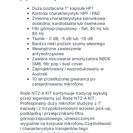
Duża pozłacana 1" kapsuła HF1
Kontrola charakterystyki HPF i PAD
Zmienna charakterystyka kierunkowa-
dookólna, kardioidalna lub ósemkowa
Filtr górnoprzepustowy - flat, 40 Hz lub
80 Hz
Tłumik - 0 dB, -5 dB lub -10 dB
Bardzo niski poziom szumu własnego
Wewnętrzne zawieszenie
antywstrząsowe
Zawiera mocowanie amortyzatora RØDE
SM6, filtr pop i dust cover.
Zaprojektowany i wyprodukowany w
Australii
10 lat przedłużonej gwarancji po
zarejestrowaniu mikrofonu
Rode NT2-A KIT kontynuuje tradycję wykutą
przez legendarny już Rode NT2-A KIT.
Profesjonalny duży mikrofon studyjny z 1"
kapsułą i z trzypołożeniowym wzorem pick-up,
podkładką i przełącznikami filtra
górnoprzepustowego, umieszczonymi
wygodnie na korpusie mikrofonu.Częstotliwość
i charakterystyka transjentów tego