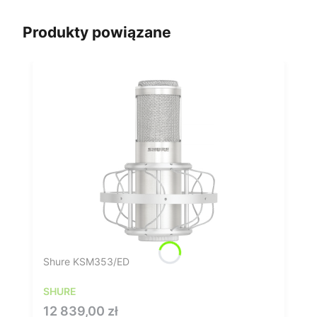
Produkty powiązane
Shure KSM353/ED
SHURE
Cena
12 839,00 zł