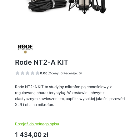
Rode NT2-A KIT
0.00
(Oceny: 0 Recenzje: 0)
Rode NT2-A KIT to studyjny mikrofon pojemnościowy z
regulowaną charakterystyką. W zestawie uchwyt z
elastycznym zawieszeniem, popfiltr, wysokiej jakości przewód
XLR i etui na mikrofon.
Przejdź do pełnego opisu
Cena
1 434,00 zł