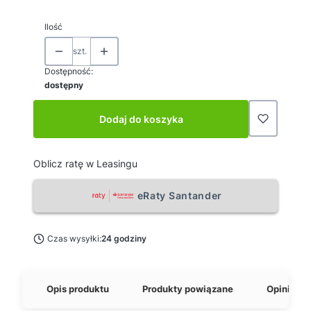
Ilość
szt.
Dostępność:
dostępny
Dodaj do koszyka
Oblicz ratę w Leasingu
eRaty Santander
Czas wysyłki:
24 godziny
Opis produktu
Produkty powiązane
Opinie o 