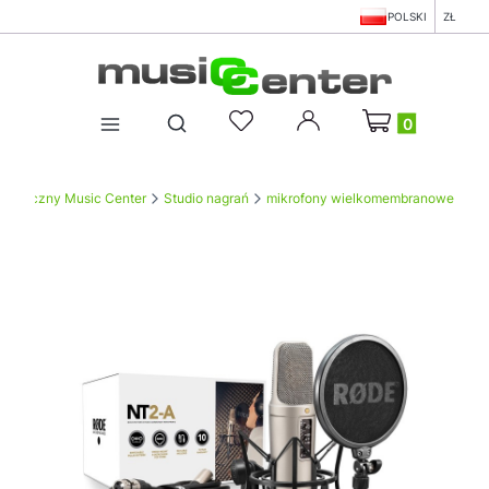
POLSKI
ZŁ
Produkty w koszy
Otwórz wyszukiwarkę
Muzyczny Music Center
Studio nagrań
mikrofony wielkomembranowe