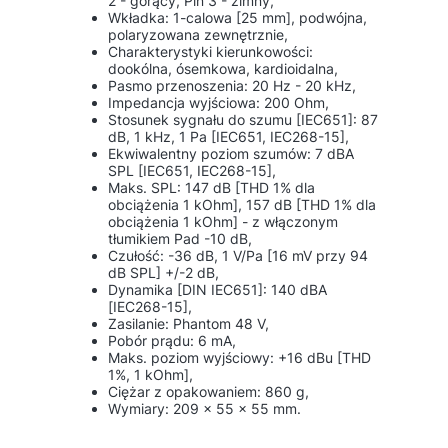
2 - gorący, Pin 3 - zimny,
Wkładka: 1-calowa [25 mm], podwójna,
polaryzowana zewnętrznie,
Charakterystyki kierunkowości:
dookólna, ósemkowa, kardioidalna,
Pasmo przenoszenia: 20 Hz - 20 kHz,
Impedancja wyjściowa: 200 Ohm,
Stosunek sygnału do szumu [IEC651]: 87
dB, 1 kHz, 1 Pa [IEC651, IEC268-15],
Ekwiwalentny poziom szumów: 7 dBA
SPL [IEC651, IEC268-15],
Maks. SPL: 147 dB [THD 1% dla
obciążenia 1 kOhm], 157 dB [THD 1% dla
obciążenia 1 kOhm] - z włączonym
tłumikiem Pad -10 dB,
Czułość: -36 dB, 1 V/Pa [16 mV przy 94
dB SPL] +/-2 dB,
Dynamika [DIN IEC651]: 140 dBA
[IEC268-15],
Zasilanie: Phantom 48 V,
Pobór prądu: 6 mA,
Maks. poziom wyjściowy: +16 dBu [THD
1%, 1 kOhm],
Ciężar z opakowaniem: 860 g,
Wymiary: 209 x 55 x 55 mm.