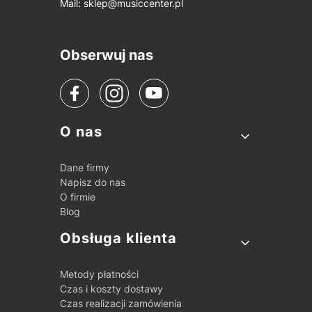
Mail:
sklep@musiccenter.pl
Obserwuj nas
Linki w stopce
O nas
Dane firmy
Napisz do nas
O firmie
Blog
Obsługa klienta
Metody płatności
Czas i koszty dostawy
Czas realizacji zamówienia