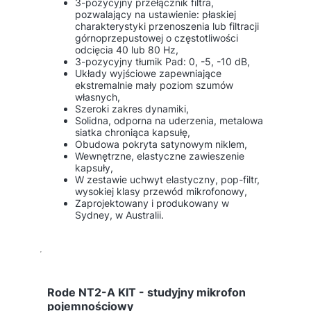
3-pozycyjny przełącznik filtra,
pozwalający na ustawienie: płaskiej
charakterystyki przenoszenia lub filtracji
górnoprzepustowej o częstotliwości
odcięcia 40 lub 80 Hz,
3-pozycyjny tłumik Pad: 0, -5, -10 dB,
Układy wyjściowe zapewniające
ekstremalnie mały poziom szumów
własnych,
Szeroki zakres dynamiki,
Solidna, odporna na uderzenia, metalowa
siatka chroniąca kapsułę,
Obudowa pokryta satynowym niklem,
Wewnętrzne, elastyczne zawieszenie
kapsuły,
W zestawie uchwyt elastyczny, pop-filtr,
wysokiej klasy przewód mikrofonowy,
Zaprojektowany i produkowany w
Sydney, w Australii.
Rode NT2-A KIT - studyjny mikrofon
pojemnościowy