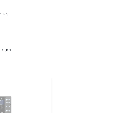
dukcji
u z UC1