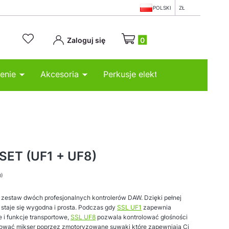
POLSKI
ZŁ
Produkty w koszyku: 0. Zobacz
Zaloguj się
enie
Akcesoria
Perkusje elektroniczne
SET (UF1 + UF8)
0)
 zestaw dwóch profesjonalnych kontrolerów DAW. Dzięki pełnej
 staje się wygodna i prosta. Podczas gdy
SSL UF1
zapewnia
 i funkcje transportowe,
SSL UF8
pozwala kontrolować głośności
lować mikser poprzez zmotoryzowane suwaki które zapewniają Ci