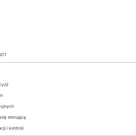
 UC1
yzji
em
cyjnych
nię sterującą
i i kontroli