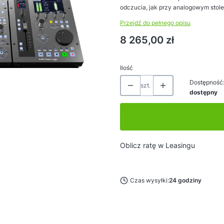
odczucia, jak przy analogowym stole
Przejdź do pełnego opisu
Cena
8 265,00 zł
Ilość
Dostępność
szt.
dostępny
Oblicz ratę w Leasingu
Czas wysyłki:
24 godziny