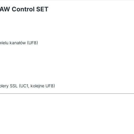
DAW Control SET
wielu kanałów (UF8)
ery SSL (UC1, kolejne UF8)