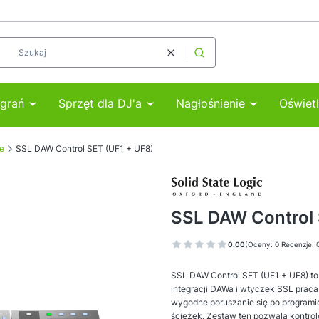
Wyczyść
Szukaj
agrań
Sprzęt dla DJ'a
Nagłośnienie
Oświetl
e
SSL DAW Control SET (UF1 + UF8)
SSL DAW Control 
0.00
(Oceny: 0 Recenzje: 
SSL DAW Control SET (UF1 + UF8) to
integracji DAWa i wtyczek SSL praca
wygodne poruszanie się po programie
ścieżek. Zestaw ten pozwala kontro