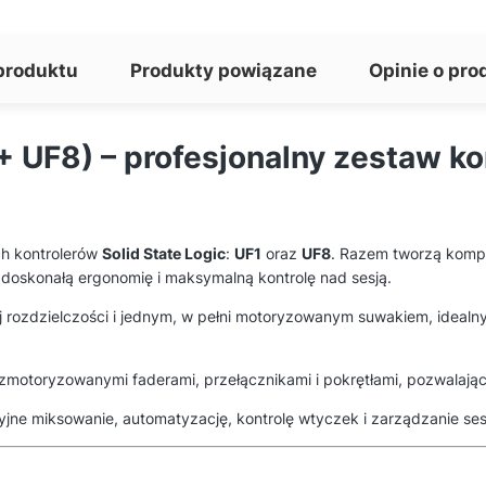
produktu
Produkty powiązane
Opinie o pro
+ UF8) – profesjonalny zestaw k
h kontrolerów
Solid State Logic
:
UF1
oraz
UF8
. Razem tworzą kompl
doskonałą ergonomię i maksymalną kontrolę nad sesją.
rozdzielczości i jednym, w pełni motoryzowanym suwakiem, idealny 
zmotoryzowanymi faderami, przełącznikami i pokrętłami, pozwalając
cyjne miksowanie, automatyzację, kontrolę wtyczek i zarządzanie s