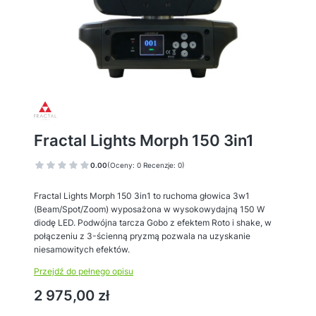
Fractal Lights Morph 150 3in1
0.00
(Oceny: 0 Recenzje: 0)
Fractal Lights Morph 150 3in1 to ruchoma głowica 3w1
(Beam/Spot/Zoom) wyposażona w wysokowydajną 150 W
diodę LED. Podwójna tarcza Gobo z efektem Roto i shake, w
połączeniu z 3-ścienną pryzmą pozwala na uzyskanie
niesamowitych efektów.
Przejdź do pełnego opisu
Cena
2 975,00 zł