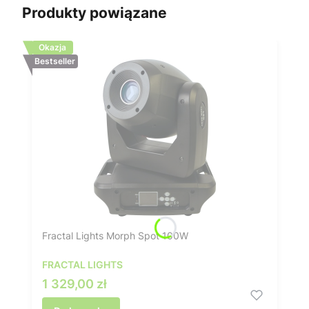
Produkty powiązane
Okazja
Bestseller
Fractal Lights Morph Spot 100W
FRACTAL LIGHTS
Cena promocyjna
1 329,00 zł