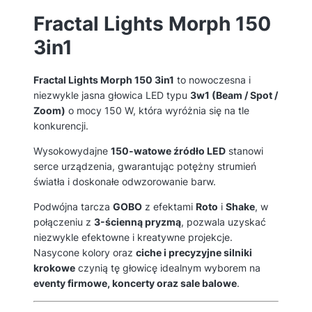
Fractal Lights Morph 150
3in1
Fractal Lights Morph 150 3in1
to nowoczesna i
niezwykle jasna głowica LED typu
3w1 (Beam / Spot /
Zoom)
o mocy 150 W, która wyróżnia się na tle
konkurencji.
Wysokowydajne
150-watowe źródło LED
stanowi
serce urządzenia, gwarantując potężny strumień
światła i doskonałe odwzorowanie barw.
Podwójna tarcza
GOBO
z efektami
Roto
i
Shake
, w
połączeniu z
3-ścienną pryzmą
, pozwala uzyskać
niezwykle efektowne i kreatywne projekcje.
Nasycone kolory oraz
ciche i precyzyjne silniki
krokowe
czynią tę głowicę idealnym wyborem na
eventy firmowe, koncerty oraz sale balowe
.